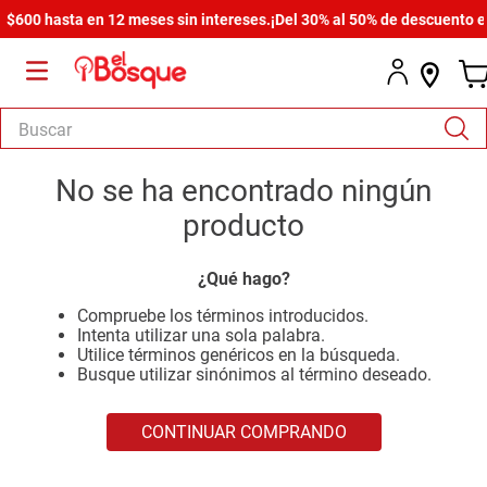
$600 hasta en 12 meses sin intereses.
¡Del 30% al 50% de descuento en 
Buscar
TÉRMINOS MÁS BUSCADOS
No se ha encontrado ningún
1
.
salas
producto
2
.
armario
¿Qué hago?
3
.
cómoda estilo
Compruebe los términos introducidos.
4
.
comedor
Intenta utilizar una sola palabra.
Utilice términos genéricos en la búsqueda.
5
.
zapatera
Busque utilizar sinónimos al término deseado.
6
.
armario lux
CONTINUAR COMPRANDO
7
.
cama
8
.
havana master