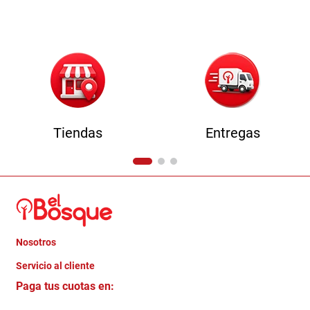
9
.
comoda
10
.
sofa
Tiendas
Entregas
Nosotros
+
Servicio al cliente
Quienes somos
+
Paga tus cuotas en:
Trabaja con Nosotros
Crédito Directo