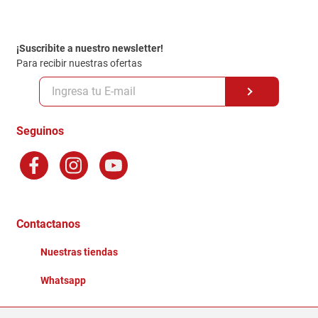
Contacto
Garantia
Política de entrega
¡Suscribite a nuestro newsletter!
Politica de Privacidad
Para recibir nuestras ofertas
Políticas y condiciones GiftCard
Formas de Pago
Terminos y Condiciones
Seguinos
Preguntas Frecuentes
Factura Electronica
Distribuidores
Ganadores - Promociones
Contactanos
Nuestras tiendas
Whatsapp