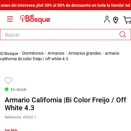
 sin intereses.
¡Del 30% al 50% de descuento en toda la tienda! Además
Buscar
TÉRMINOS MÁS BUSCADOS
dormitorios
armarios
armarios grandes
armario
1
.
armario
california |bi color freijo / off white 4.3
2
.
cómoda estilo
3
.
comedor
4
.
zapatera
En stock
5
.
armario lux
Armario California |Bi Color Freijo / Off
6
.
cama
White 4.3
7
.
havana master
Referencia
:
45032.7
8
.
bicama zoe
Ver Más