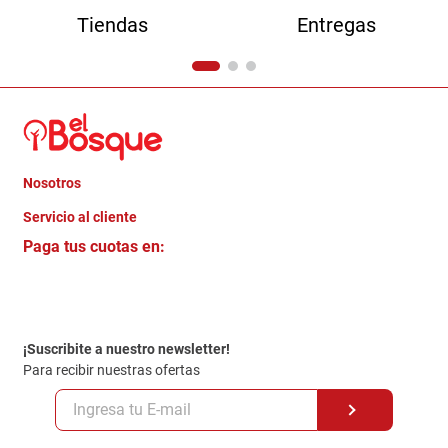
Tiendas
Entregas
Nosotros
+
Servicio al cliente
Quienes somos
+
Paga tus cuotas en:
Trabaja con Nosotros
Crédito Directo
Contacto
Garantia
Política de entrega
¡Suscribite a nuestro newsletter!
Politica de Privacidad
Para recibir nuestras ofertas
Políticas y condiciones GiftCard
Formas de Pago