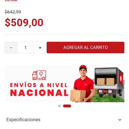
9
.
comoda
$
642
,
99
10
.
sofa
$
509
,
00
AGREGAR AL CARRITO
－
＋
Especificaciones