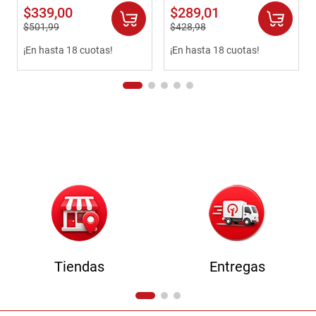
$
339
,
00
$
289
,
01
$
501
,
99
$
428
,
98
¡En hasta 18 cuotas!
¡En hasta 18 cuotas!
Tiendas
Entregas