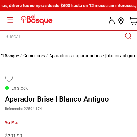
, difiere tus compras desde $600 hasta en 12 meses sin intereses.
¡Del
Buscar
TÉRMINOS MÁS BUSCADOS
comedores
aparadores
aparador brise | blanco antiguo
1
.
salas
2
.
armario
3
.
cómoda estilo
En stock
4
.
comedor
Aparador Brise | Blanco Antiguo
5
.
zapatera
Referencia
:
22504.174
6
.
cama
7
.
comoda
Ver Más
8
.
armario lux
$
291
,
99