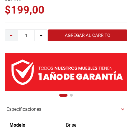
9
.
havana master
$
199
,
00
10
.
camas
AGREGAR AL CARRITO
－
＋
Especificaciones
Modelo
Brise