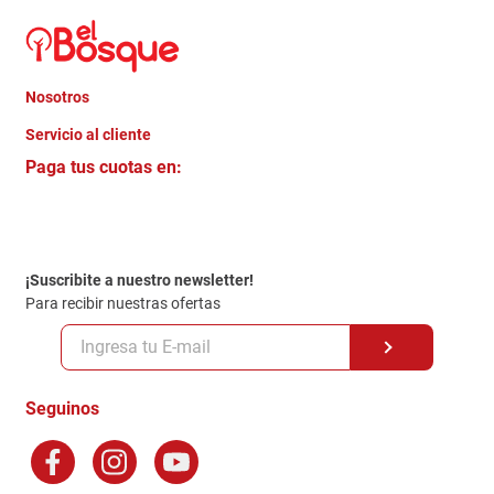
Nosotros
+
Servicio al cliente
Quienes somos
+
Paga tus cuotas en:
Trabaja con Nosotros
Crédito Directo
Contacto
Garantia
Política de entrega
¡Suscribite a nuestro newsletter!
Politica de Privacidad
Para recibir nuestras ofertas
Políticas y condiciones GiftCard
Formas de Pago
Terminos y Condiciones
Seguinos
Preguntas Frecuentes
Factura Electronica