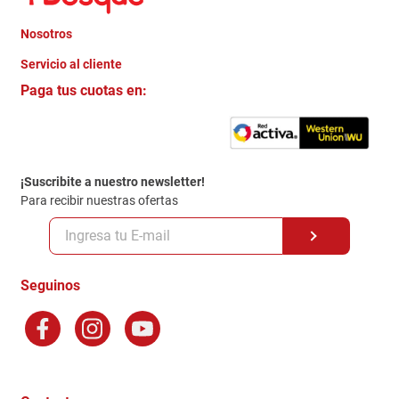
Nosotros
+
Servicio al cliente
Quienes somos
+
Paga tus cuotas en:
Trabaja con Nosotros
Crédito Directo
Contacto
Garantia
Política de entrega
¡Suscribite a nuestro newsletter!
Politica de Privacidad
Para recibir nuestras ofertas
Políticas y condiciones GiftCard
Formas de Pago
Terminos y Condiciones
Seguinos
Preguntas Frecuentes
Factura Electronica
Distribuidores
Ganadores - Promociones