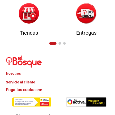
Tiendas
Entregas
Nosotros
+
Servicio al cliente
Quienes somos
+
Paga tus cuotas en:
Trabaja con Nosotros
Crédito Directo
Contacto
Garantia
Política de entrega