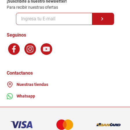
¡Suscribite a nuestro newsletter!
Politica de Privacidad
Para recibir nuestras ofertas
Políticas y condiciones GiftCard
Formas de Pago
Terminos y Condiciones
Seguinos
Preguntas Frecuentes
Factura Electronica
Distribuidores
Ganadores - Promociones
Contactanos
Nuestras tiendas
Whatsapp