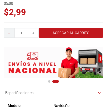
$
5
,
00
9
.
havana master
$
2
,
99
10
.
camas
AGREGAR AL CARRITO
－
＋
Especificaciones
Modelo
Navideño