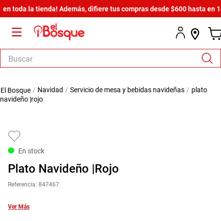
oda la tienda! Además, difiere tus compras desde $600 hasta en 12 mes
Buscar
TÉRMINOS MÁS BUSCADOS
navidad
servicio de mesa y bebidas navideñas
plato
1
.
salas
navideño |rojo
2
.
armario
3
.
cómoda estilo
4
.
comedor
En stock
5
.
zapatera
Plato Navideño |Rojo
6
.
cama
Referencia
:
847467
7
.
comoda
Ver Más
8
.
armario lux