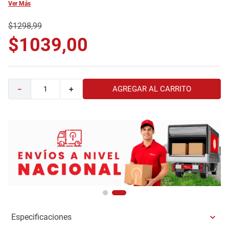
Ver Más
9
.
comoda
$
1298
,
99
10
.
sofa
$
1039
,
00
AGREGAR AL CARRITO
－
＋
Especificaciones