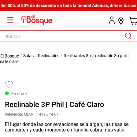
30% al 50% de descuento en toda la tienda! Además, difiere tus compra
Buscar
TÉRMINOS MÁS BUSCADOS
salas
reclinables
reclinables 3p
reclinable 3p phil |
1
.
salas
café claro
2
.
armario
3
.
cómoda estilo
4
.
comedor
En stock
5
.
zapatera
Reclinable 3P Phil | Café Claro
6
.
armario lux
Referencia
:
MLM-111499-3P-FC11
7
.
cama
El lugar donde las conversaciones se alargan, las risas se
comparten y cada momento en familia cobra más valor.
8
.
havana master