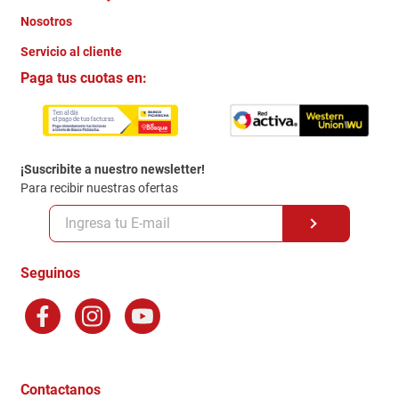
Nosotros
+
Servicio al cliente
Quienes somos
+
Paga tus cuotas en:
Trabaja con Nosotros
Crédito Directo
Contacto
Garantia
Política de entrega
¡Suscribite a nuestro newsletter!
Politica de Privacidad
Para recibir nuestras ofertas
Políticas y condiciones GiftCard
Formas de Pago
Terminos y Condiciones
Seguinos
Preguntas Frecuentes
Factura Electronica
Distribuidores
Ganadores - Promociones
Contactanos