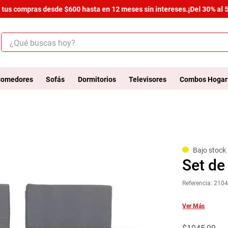
us compras desde $600 hasta en 12 meses sin intereses.
¡Del 30% al 50%
¿Qué buscas hoy?
ÉRMINOS MÁS BUSCADOS
.
salas
omedores
Sofás
Dormitorios
Televisores
Combos Hogar
.
armario
.
comedor
.
cómoda estilo
.
zapatera
Bajo stock
Set de
.
cama
Referencia
:
2104
.
armario lux
.
comoda
Ver Más
.
havana master