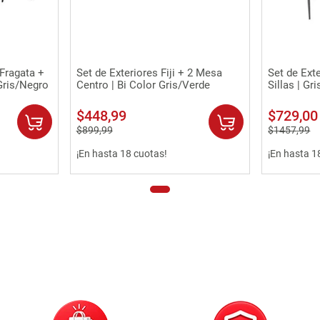
Vista rápida
 Fragata +
Set de Exteriores Fiji + 2 Mesa
Set de Ext
Gris/Negro
Centro | Bi Color Gris/Verde
Sillas | Gr
$
448
,
99
$
729
,
00
$
899
,
99
$
1457
,
99
¡En hasta 18 cuotas!
¡En hasta 1