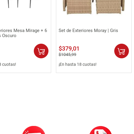
Vista rápida
Vista rápida
eriores Mesa Mirage + 6
Set de Exteriores Moray | Gris
is Oscuro
$
379
,
01
$
1045
,
99
8 cuotas!
¡En hasta 18 cuotas!