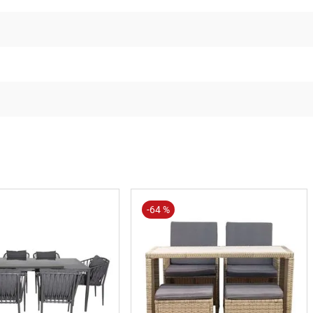
-
64 %