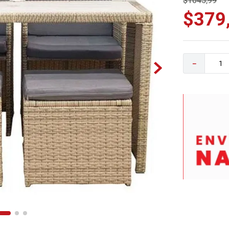
$
1045
,
99
0
.
sofa
$
379
－