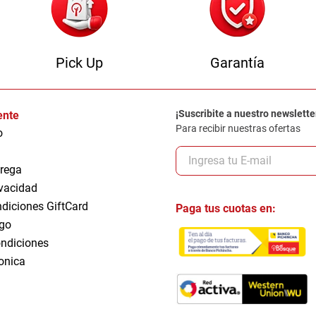
Pick Up
Garantía
¡Suscribite a nuestro newslette
iente
Para recibir nuestras ofertas
o
trega
ivacidad
ndiciones GiftCard
Paga tus cuotas en:
go
ndiciones
ronica