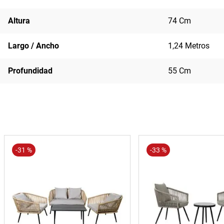
Altura
74 Cm
Largo / Ancho
1,24 Metros
Profundidad
55 Cm
-
31 %
-
33 %