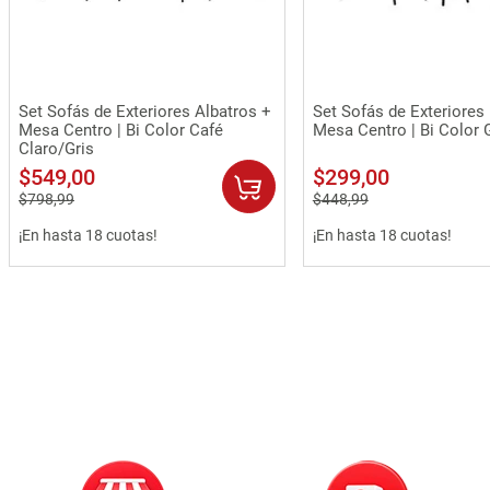
Vista rápida
Vista rápida
Set Sofás de Exteriores Albatros +
Set Sofás de Exteriores
Mesa Centro | Bi Color Café
Mesa Centro | Bi Color 
Claro/Gris
$
549
,
00
$
299
,
00
$
798
,
99
$
448
,
99
¡En hasta 18 cuotas!
¡En hasta 18 cuotas!