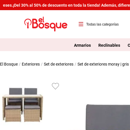
ses.
¡Del 30% al 50% de descuento en toda la tienda! Además, difiere t
T
1
Armarios
Reclinables
C
2
exteriores
set de exteriores
set de exteriores moray | gris
3
4
5
6
7
8
9