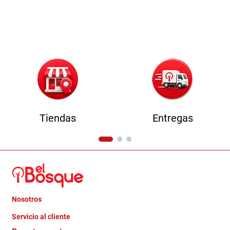
Tiendas
Entregas
Nosotros
+
Servicio al cliente
Quienes somos
+