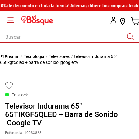
e descuento en toda la tienda! Además, difiere tus compras desde $600
Buscar
TÉRMINOS MÁS BUSCADOS
tecnología
televisores
televisor indurama 65"
1
.
salas
65tikgf5qled + barra de sonido |google tv
2
.
armario
3
.
cómoda estilo
4
.
comedor
En stock
5
.
zapatera
Televisor Indurama 65"
6
.
cama
65TIKGF5QLED + Barra de Sonido
|Google TV
7
.
comoda
Referencia
:
10033823
8
.
armario lux