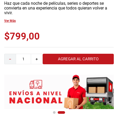
Haz que cada noche de películas, series o deportes se
9
.
havana master
convierta en una experiencia que todos quieran volver a
vivir.
10
.
camas
Ver Más
$
799
,
00
AGREGAR AL CARRITO
－
＋