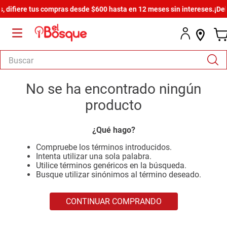
difiere tus compras desde $600 hasta en 12 meses sin intereses.
¡Del 3
Buscar
TÉRMINOS MÁS BUSCADOS
No se ha encontrado ningún
1
.
armario
producto
2
.
cómoda estilo
¿Qué hago?
3
.
comedor
Compruebe los términos introducidos.
4
.
zapatera
Intenta utilizar una sola palabra.
Utilice términos genéricos en la búsqueda.
5
.
armario lux
Busque utilizar sinónimos al término deseado.
6
.
cama
CONTINUAR COMPRANDO
7
.
havana master
8
.
bicama zoe