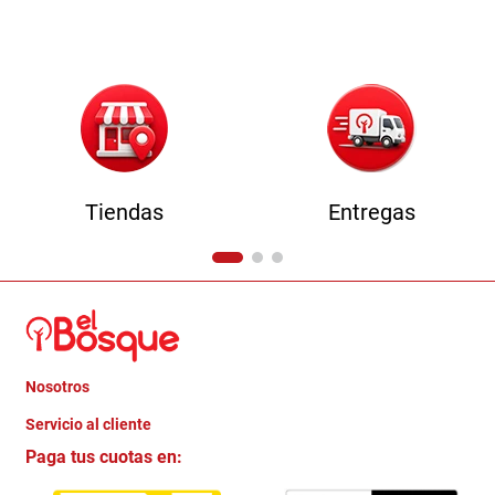
9
.
comoda
10
.
sofa
Tiendas
Entregas
Nosotros
+
Servicio al cliente
Quienes somos
+
Paga tus cuotas en:
Trabaja con Nosotros
Crédito Directo