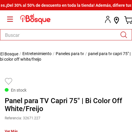
el 30% al 50% de descuento en toda la tienda! Además, difiere tus com
Buscar
TÉRMINOS MÁS BUSCADOS
entretenimiento
paneles para tv
panel para tv capri 75" |
1
.
salas
bi color off white/freijo
2
.
armario
3
.
comedor
4
.
cómoda estilo
En stock
5
.
zapatera
Panel para TV Capri 75" | Bi Color Off
6
.
cama
White/Freijo
7
.
armario lux
Referencia
:
32671.227
8
.
comoda
Ver Más