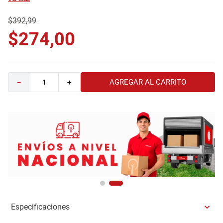
9
.
havana master
$
392
,
99
10
.
sofa
$
274
,
00
AGREGAR AL CARRITO
－
＋
Especificaciones