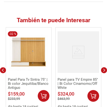
También te puede Interesar
-
32 %
Panel Para Tv Sintra 75" |
Panel para TV Empire 85"
Bi color Jequitiba/Blanco
| Bi Color Cinamomo/Off
Antiguo
White
$
159
,
00
$
324
,
00
$
233
,
99
$
463
,
99
¡En hasta 18 cuotas!
¡En hasta 18 cuotas!