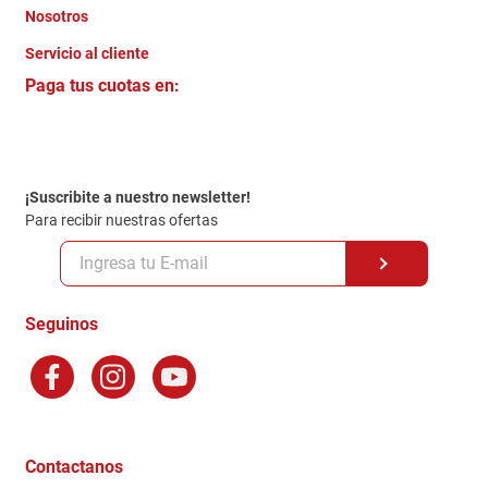
Nosotros
+
Servicio al cliente
Quienes somos
+
Paga tus cuotas en:
Trabaja con Nosotros
Crédito Directo
Contacto
Garantia
Política de entrega
¡Suscribite a nuestro newsletter!
Politica de Privacidad
Para recibir nuestras ofertas
Políticas y condiciones GiftCard
Formas de Pago
Terminos y Condiciones
Seguinos
Preguntas Frecuentes
Factura Electronica
Distribuidores
Ganadores - Promociones
Contactanos