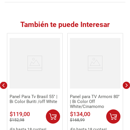
También te puede Interesar
Panel Para Tv Brasil 55" |
Panel para TV Armoni 80"
Bi Color Buriti /off White
| Bi Color Off
White/Cinamomo
$
119
,
00
$
134
,
00
$
152
,
98
$
168
,
99
¡En hasta 18 cuotas!
¡En hasta 18 cuotas!