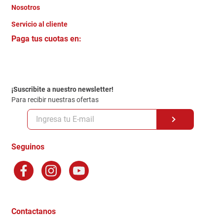
Nosotros
+
Servicio al cliente
Quienes somos
+
Paga tus cuotas en:
Trabaja con Nosotros
Crédito Directo
Contacto
Garantia
Política de entrega
¡Suscribite a nuestro newsletter!
Politica de Privacidad
Para recibir nuestras ofertas
Políticas y condiciones GiftCard
Formas de Pago
Terminos y Condiciones
Seguinos
Preguntas Frecuentes
Factura Electronica
Distribuidores
Ganadores - Promociones
Contactanos