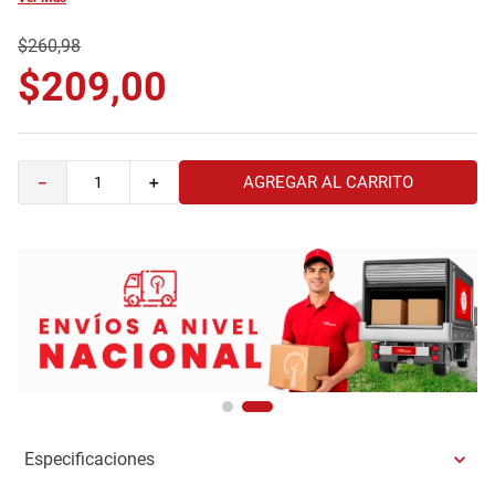
9
.
comoda
$
260
,
98
10
.
sofa
$
209
,
00
AGREGAR AL CARRITO
－
＋
Especificaciones