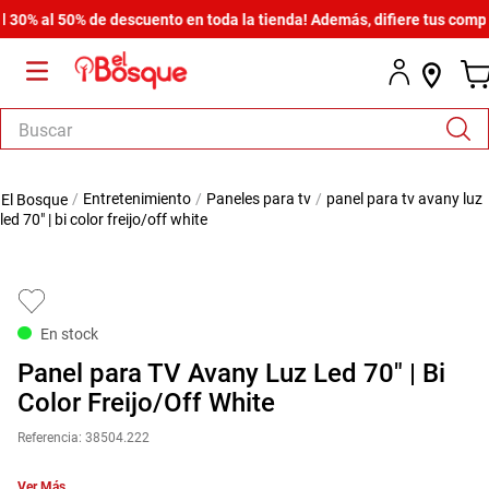
% al 50% de descuento en toda la tienda! Además, difiere tus compras 
Buscar
TÉRMINOS MÁS BUSCADOS
entretenimiento
paneles para tv
panel para tv avany luz
1
.
armario
led 70" | bi color freijo/off white
2
.
cómoda estilo
3
.
comedor
4
.
zapatera
En stock
5
.
armario lux
Panel para TV Avany Luz Led 70" | Bi
6
.
cama
Color Freijo/Off White
7
.
havana master
Referencia
:
38504.222
8
.
bicama zoe
Ver Más