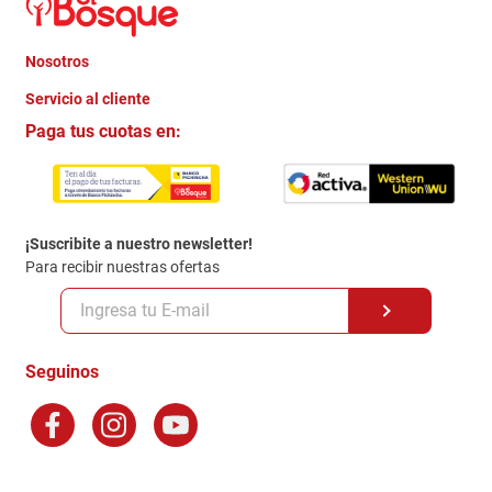
Nosotros
+
Servicio al cliente
Quienes somos
+
Paga tus cuotas en:
Trabaja con Nosotros
Crédito Directo
Contacto
Garantia
Política de entrega
¡Suscribite a nuestro newsletter!
Politica de Privacidad
Para recibir nuestras ofertas
Políticas y condiciones GiftCard
Formas de Pago
Terminos y Condiciones
Seguinos
Preguntas Frecuentes
Factura Electronica
Distribuidores