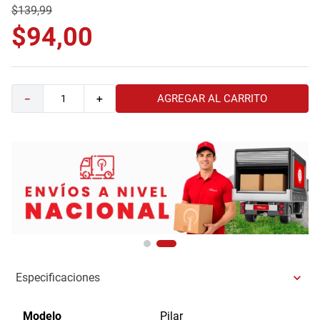
$
139
,
99
9
.
havana master
$
94
,
00
10
.
camas
AGREGAR AL CARRITO
－
＋
Especificaciones
Modelo
Pilar