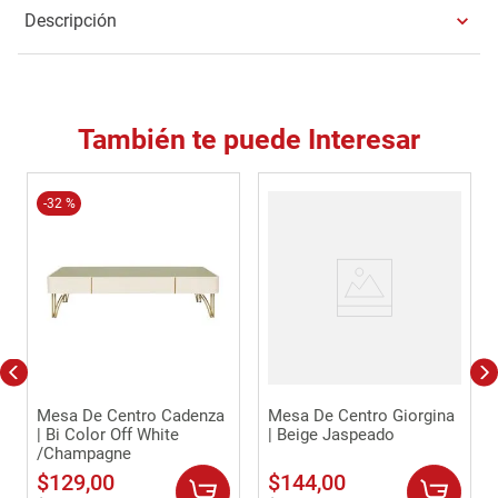
Descripción
También te puede Interesar
-
32 %
Mesa De Centro Cadenza
Mesa De Centro Giorgina
| Bi Color Off White
| Beige Jaspeado
/Champagne
$
129
,
00
$
144
,
00