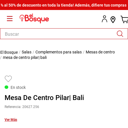
 50% de descuento en toda la tienda! Además, difiere tus compras desd
Buscar
TÉRMINOS MÁS BUSCADOS
salas
complementos para salas
mesas de centro
1
.
salas
mesa de centro pilar| bali
2
.
armario
3
.
cómoda estilo
4
.
comedor
En stock
5
.
zapatera
Mesa De Centro Pilar| Bali
6
.
cama
Referencia
:
20627.256
7
.
comoda
Ver Más
8
.
armario lux