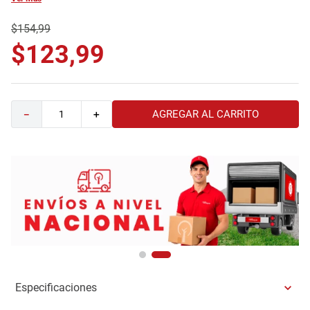
9
.
comoda
$
154
,
99
10
.
sofa
$
123
,
99
AGREGAR AL CARRITO
－
＋
Especificaciones