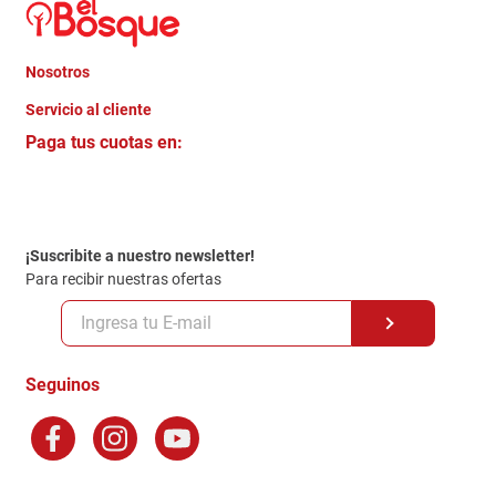
Nosotros
+
Servicio al cliente
Quienes somos
+
Paga tus cuotas en:
Trabaja con Nosotros
Crédito Directo
Contacto
Garantia
Política de entrega
¡Suscribite a nuestro newsletter!
Politica de Privacidad
Para recibir nuestras ofertas
Políticas y condiciones GiftCard
Formas de Pago
Terminos y Condiciones
Seguinos
Preguntas Frecuentes
Factura Electronica
Distribuidores