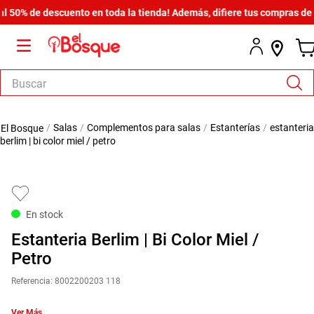
0% de descuento en toda la tienda! Además, difiere tus compras desde 
Buscar
TÉRMINOS MÁS BUSCADOS
salas
complementos para salas
estanterías
estanteria
1
.
armario
berlim | bi color miel / petro
2
.
cómoda estilo
3
.
comedor
4
.
zapatera
En stock
5
.
armario lux
Estanteria Berlim | Bi Color Miel /
6
.
cama
Petro
7
.
havana master
Referencia
:
8002200203 118
8
.
bicama zoe
Ver Más