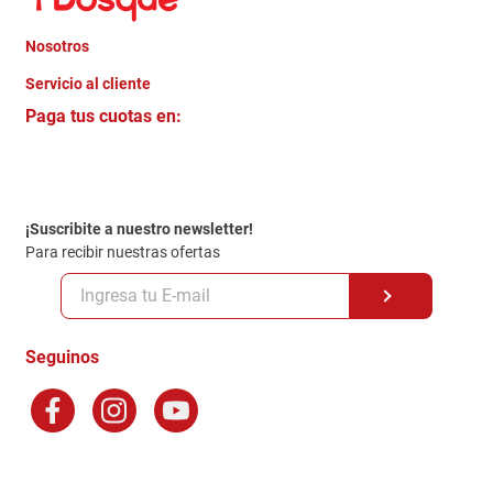
Nosotros
+
Servicio al cliente
Quienes somos
+
Paga tus cuotas en:
Trabaja con Nosotros
Crédito Directo
Contacto
Garantia
Política de entrega
¡Suscribite a nuestro newsletter!
Politica de Privacidad
Para recibir nuestras ofertas
Políticas y condiciones GiftCard
Formas de Pago
Terminos y Condiciones
Seguinos
Preguntas Frecuentes
Factura Electronica
Distribuidores