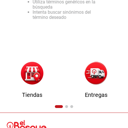
Utiliza términos genéricos en la
9
.
comoda
búsqueda
Intenta buscar sinónimos del
10
.
sofa
término deseado
Tiendas
Entregas