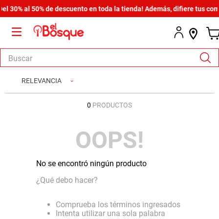
l 30% al 50% de descuento en toda la tienda! Además, difiere tus comp
Buscar
TÉRMINOS MÁS BUSCADOS
RELEVANCIA
1
.
salas
0
PRODUCTOS
2
.
armario
3
.
cómoda estilo
OOPS!
4
.
comedor
5
.
zapatera
No se encontró ningún producto
6
.
armario lux
¿Qué debo hacer?
7
.
cama
Comprueba los términos ingresados
8
.
havana master
Intenta utilizar una sola palabra