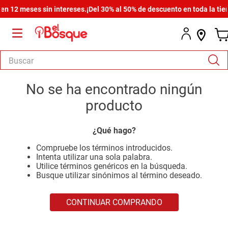
 12 meses sin intereses.
¡Del 30% al 50% de descuento en toda la tiend
Buscar
TÉRMINOS MÁS BUSCADOS
No se ha encontrado ningún
1
.
salas
producto
2
.
armario
¿Qué hago?
3
.
cómoda estilo
Compruebe los términos introducidos.
4
.
comedor
Intenta utilizar una sola palabra.
Utilice términos genéricos en la búsqueda.
5
.
zapatera
Busque utilizar sinónimos al término deseado.
6
.
armario lux
CONTINUAR COMPRANDO
7
.
cama
8
.
havana master