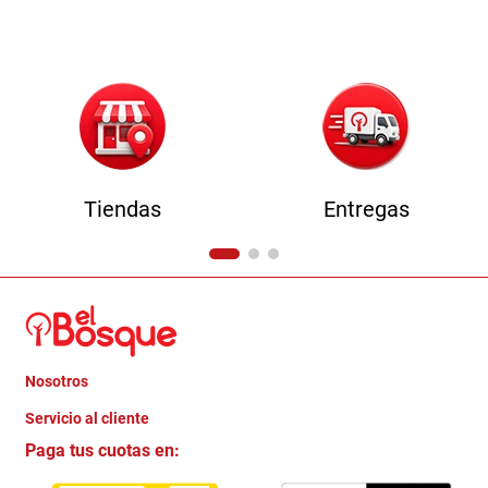
9
.
comoda
10
.
sofa
Tiendas
Entregas
Nosotros
+
Servicio al cliente
Quienes somos
+
Paga tus cuotas en:
Trabaja con Nosotros
Crédito Directo