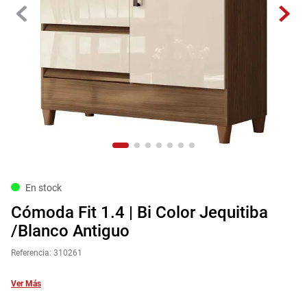
9
.
havana master
10
.
sofa
En stock
Cómoda Fit 1.4 | Bi Color Jequitiba
/Blanco Antiguo
Referencia
:
310261
Ver Más