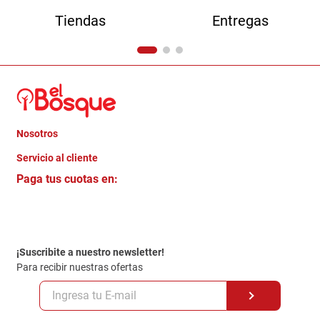
Tiendas
Entregas
Nosotros
+
Servicio al cliente
Quienes somos
+
Paga tus cuotas en:
Trabaja con Nosotros
Crédito Directo
Contacto
Garantia
Política de entrega
¡Suscribite a nuestro newsletter!
Politica de Privacidad
Para recibir nuestras ofertas
Políticas y condiciones GiftCard
Formas de Pago