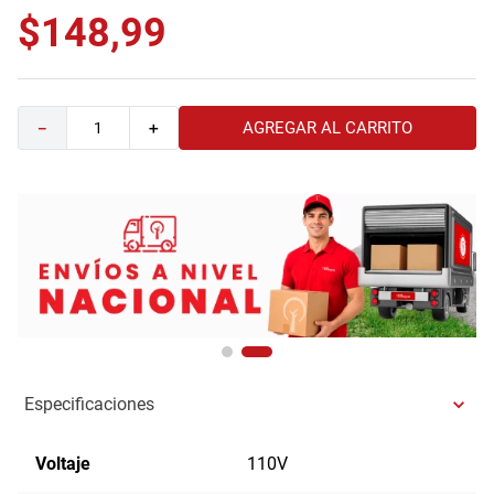
$
148
,
99
9
.
havana master
10
.
sofa
AGREGAR AL CARRITO
－
＋
Especificaciones
Voltaje
110V