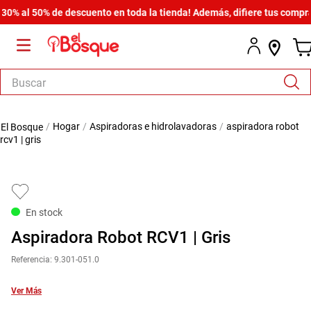
al 50% de descuento en toda la tienda! Además, difiere tus compras de
Buscar
TÉRMINOS MÁS BUSCADOS
hogar
aspiradoras e hidrolavadoras
aspiradora robot
1
.
salas
rcv1 | gris
2
.
armario
3
.
comedor
4
.
cómoda estilo
En stock
5
.
zapatera
Aspiradora Robot RCV1 | Gris
6
.
cama
Referencia
:
9.301-051.0
7
.
armario lux
Ver Más
8
.
comoda