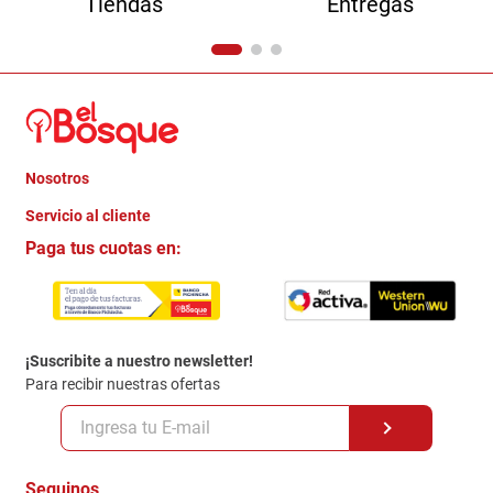
Tiendas
Entregas
Nosotros
+
Servicio al cliente
Quienes somos
+
Paga tus cuotas en:
Trabaja con Nosotros
Crédito Directo
Contacto
Garantia
Política de entrega
¡Suscribite a nuestro newsletter!
Politica de Privacidad
Para recibir nuestras ofertas
Políticas y condiciones GiftCard
Formas de Pago
Terminos y Condiciones
Seguinos