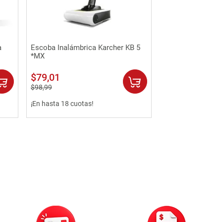
Vista rápida
a
Escoba Inalámbrica Karcher KB 5
*MX
$
79
,
01
$
98
,
99
¡En hasta 18 cuotas!