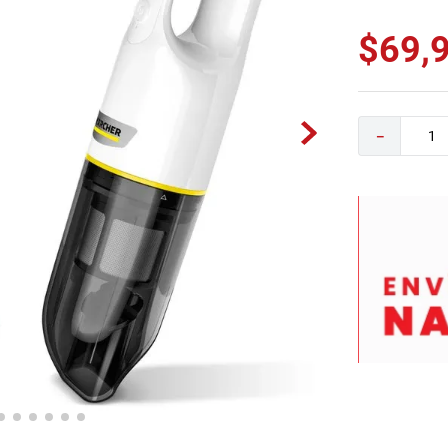
0
.
sofa
$
69
,
－