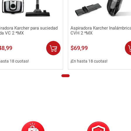
Vista rápida
Vista rápida
iradora Karcher para suciedad
Aspiradora Karcher Inalámbric
ida VC 2 *MX
CVH 2 *MX
48
,
99
$
69
,
99
hasta 18 cuotas!
¡En hasta 18 cuotas!