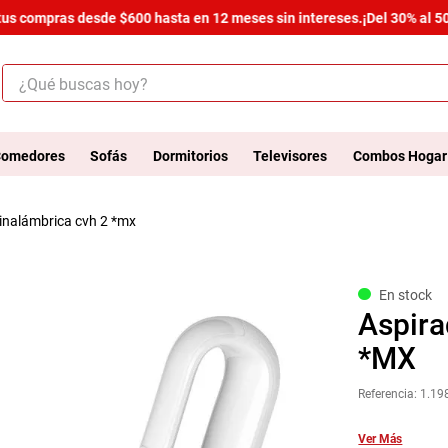
s compras desde $600 hasta en 12 meses sin intereses.
¡Del 30% al 50% 
¿Qué buscas hoy?
ÉRMINOS MÁS BUSCADOS
.
armario
omedores
Sofás
Dormitorios
Televisores
Combos Hogar
.
cómoda estilo
 inalámbrica cvh 2 *mx
.
comedor
.
zapatera
.
armario lux
En stock
Aspira
.
cama
*MX
.
havana master
Referencia
:
1.19
.
bicama zoe
.
comoda
Ver Más