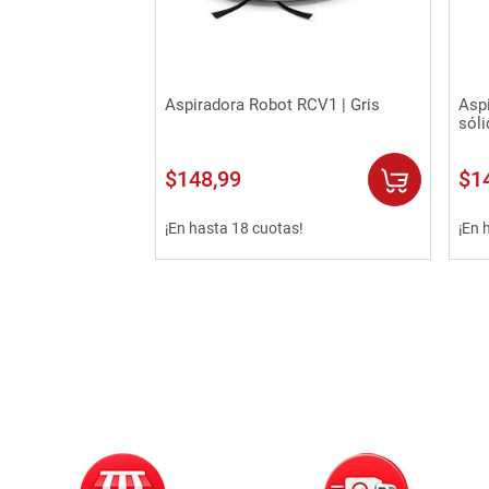
Vista rápida
Aspiradora Robot RCV1 | Gris
Asp
sól
$
148
,
99
$
1
¡En hasta 18 cuotas!
¡En 