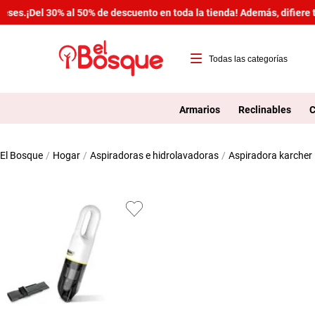
es.
¡Del 30% al 50% de descuento en toda la tienda! Además, difiere tu
T
1
Armarios
Reclinables
C
2
hogar
aspiradoras e hidrolavadoras
aspiradora karcher
3
4
5
6
7
8
9