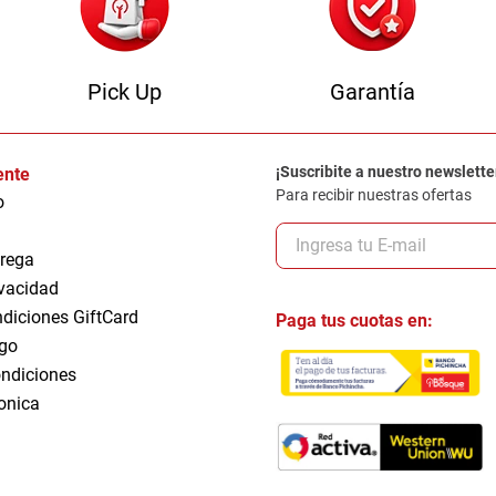
Pick Up
Garantía
¡Suscribite a nuestro newslette
iente
Para recibir nuestras ofertas
o
trega
ivacidad
ndiciones GiftCard
Paga tus cuotas en:
go
ndiciones
ronica