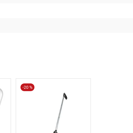
-
20 %