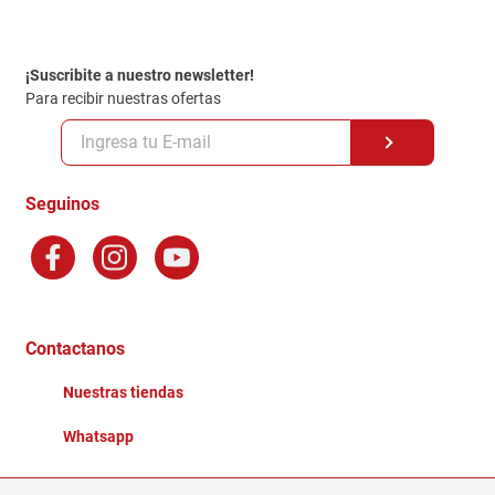
Contacto
Garantia
Política de entrega
¡Suscribite a nuestro newsletter!
Politica de Privacidad
Para recibir nuestras ofertas
Políticas y condiciones GiftCard
Formas de Pago
Terminos y Condiciones
Seguinos
Preguntas Frecuentes
Factura Electronica
Distribuidores
Ganadores - Promociones
Contactanos
Nuestras tiendas
Whatsapp