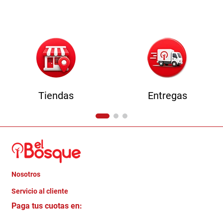
9
.
sofa
10
.
camas
Tiendas
Entregas
Nosotros
+
Servicio al cliente
Quienes somos
+
Paga tus cuotas en:
Trabaja con Nosotros
Crédito Directo