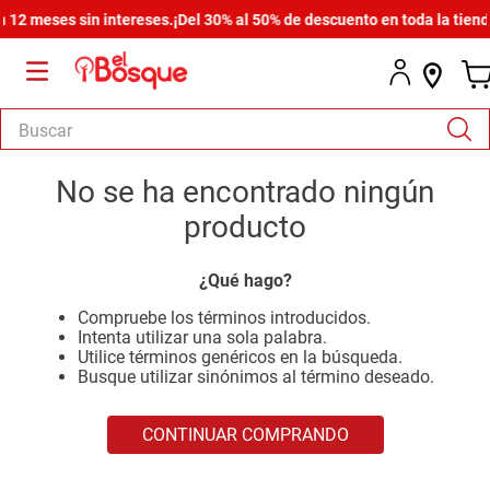
2 meses sin intereses.
¡Del 30% al 50% de descuento en toda la tienda!
Buscar
TÉRMINOS MÁS BUSCADOS
No se ha encontrado ningún
1
.
armario
producto
2
.
comedor
¿Qué hago?
3
.
zapatera
Compruebe los términos introducidos.
4
.
cómoda estilo
Intenta utilizar una sola palabra.
Utilice términos genéricos en la búsqueda.
5
.
cama
Busque utilizar sinónimos al término deseado.
6
.
comoda
CONTINUAR COMPRANDO
7
.
armario lux
8
.
havana master