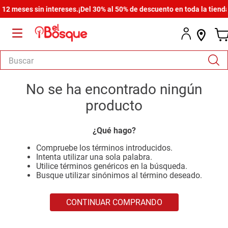
2 meses sin intereses.
¡Del 30% al 50% de descuento en toda la tienda!
Buscar
TÉRMINOS MÁS BUSCADOS
No se ha encontrado ningún
1
.
salas
producto
2
.
armario
¿Qué hago?
3
.
cómoda estilo
Compruebe los términos introducidos.
4
.
comedor
Intenta utilizar una sola palabra.
Utilice términos genéricos en la búsqueda.
5
.
zapatera
Busque utilizar sinónimos al término deseado.
6
.
cama
CONTINUAR COMPRANDO
7
.
comoda
8
.
armario lux