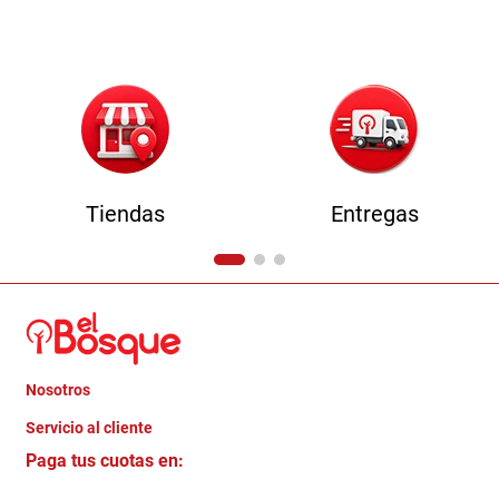
9
.
havana master
10
.
camas
Tiendas
Entregas
Nosotros
+
Servicio al cliente
Quienes somos
+
Paga tus cuotas en:
Trabaja con Nosotros
Crédito Directo