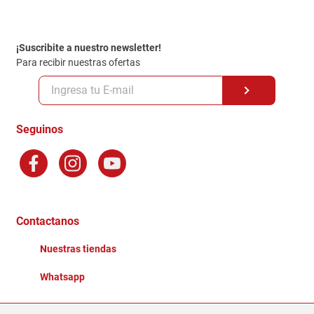
Contacto
Garantia
Política de entrega
¡Suscribite a nuestro newsletter!
Politica de Privacidad
Para recibir nuestras ofertas
Políticas y condiciones GiftCard
Formas de Pago
Terminos y Condiciones
Seguinos
Preguntas Frecuentes
Factura Electronica
Distribuidores
Ganadores - Promociones
Contactanos
Nuestras tiendas
Whatsapp