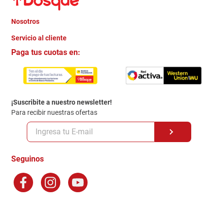
Nosotros
+
Servicio al cliente
Quienes somos
+
Paga tus cuotas en:
Trabaja con Nosotros
Crédito Directo
Contacto
Garantia
Política de entrega
¡Suscribite a nuestro newsletter!
Politica de Privacidad
Para recibir nuestras ofertas
Políticas y condiciones GiftCard
Formas de Pago
Terminos y Condiciones
Seguinos
Preguntas Frecuentes
Factura Electronica
Distribuidores