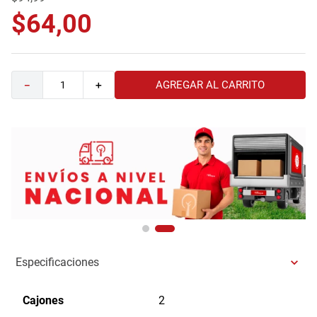
9
.
havana master
$
64
,
00
10
.
sofa
AGREGAR AL CARRITO
－
＋
Especificaciones
Cajones
2