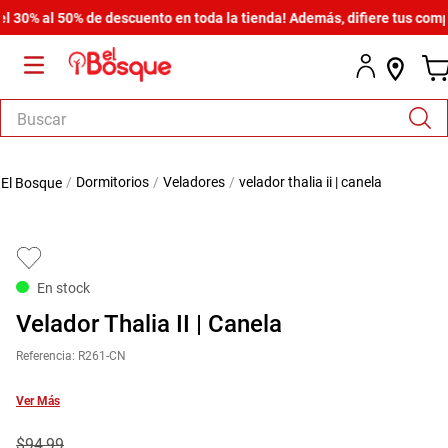
0% al 50% de descuento en toda la tienda! Además, difiere tus compras
Buscar
TÉRMINOS MÁS BUSCADOS
dormitorios
veladores
velador thalia ii | canela
1
.
salas
2
.
armario
3
.
comedor
En stock
4
.
cómoda estilo
Velador Thalia II | Canela
5
.
zapatera
Referencia
:
R261-CN
6
.
cama
7
.
armario lux
Ver Más
8
.
comoda
$
94
,
99