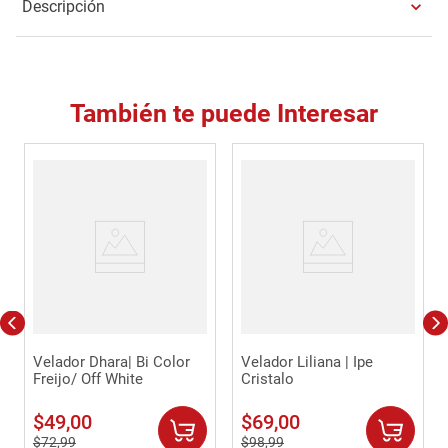
Descripción
También te puede Interesar
Velador Dhara| Bi Color
Velador Liliana | Ipe
Freijo/ Off White
Cristalo
$
49
,
00
$
69
,
00
$
72
,
99
$
98
,
99