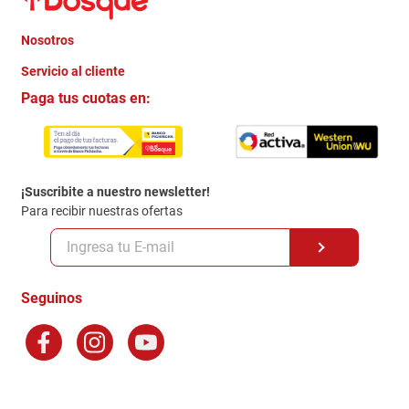
Nosotros
+
Servicio al cliente
Quienes somos
+
Paga tus cuotas en:
Trabaja con Nosotros
Crédito Directo
Contacto
Garantia
Política de entrega
¡Suscribite a nuestro newsletter!
Politica de Privacidad
Para recibir nuestras ofertas
Políticas y condiciones GiftCard
Formas de Pago
Terminos y Condiciones
Seguinos
Preguntas Frecuentes
Factura Electronica
Distribuidores