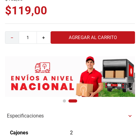
9
.
comoda
$
119
,
00
10
.
sofa
AGREGAR AL CARRITO
－
＋
Especificaciones
Cajones
2