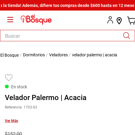
tienda! Además, difiere tus compras desde $600 hasta en 12 meses sin 
Buscar
TÉRMINOS MÁS BUSCADOS
dormitorios
veladores
velador palermo | acacia
1
.
armario
2
.
cómoda estilo
3
.
comedor
En stock
4
.
zapatera
Velador Palermo | Acacia
5
.
armario lux
Referencia
:
1703-S3
6
.
cama
7
.
havana master
Ver Más
8
.
bicama zoe
$
152
,
00