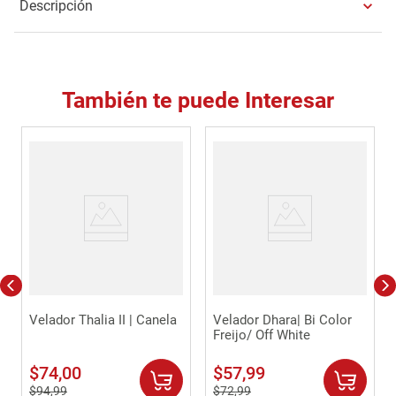
Descripción
También te puede Interesar
Velador Thalia II | Canela
Velador Dhara| Bi Color
Freijo/ Off White
$
74
,
00
$
57
,
99
$
94
,
99
$
72
,
99