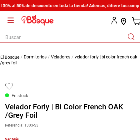
% al 50% de descuento en toda la tienda! Además, difiere tus compras 
Buscar
TÉRMINOS MÁS BUSCADOS
dormitorios
veladores
velador forly | bi color french oak
1
.
salas
/grey foil
2
.
armario
3
.
cómoda estilo
4
.
comedor
En stock
5
.
zapatera
Velador Forly | Bi Color French OAK
6
.
cama
/Grey Foil
7
.
comoda
Referencia
:
1303-S3
8
.
armario lux
Ver Más