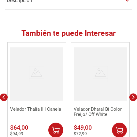
Descripción
También te puede Interesar
Velador Thalia II | Canela
Velador Dhara| Bi Color
Freijo/ Off White
$
64
,
00
$
49
,
00
$
94
,
99
$
72
,
99