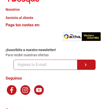
Nosotros
+
Servicio al cliente
Quienes somos
+
Paga tus cuotas en:
Trabaja con Nosotros
Crédito Directo
Contacto
Garantia
Política de entrega
¡Suscribite a nuestro newsletter!
Politica de Privacidad
Para recibir nuestras ofertas
Políticas y condiciones GiftCard
Formas de Pago
Terminos y Condiciones
Seguinos
Preguntas Frecuentes
Factura Electronica
Distribuidores
Ganadores - Promociones