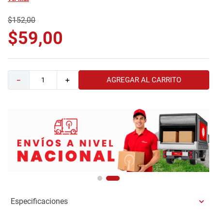
9
.
havana master
$
152
,
00
10
.
camas
$
59
,
00
AGREGAR AL CARRITO
－
＋
Especificaciones