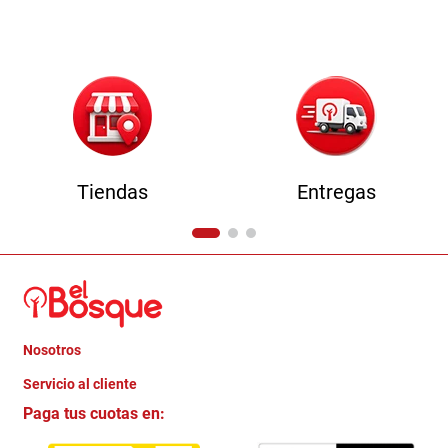
9
.
comoda
10
.
sofa
Tiendas
Entregas
Nosotros
+
Servicio al cliente
Quienes somos
+
Paga tus cuotas en:
Trabaja con Nosotros
Crédito Directo