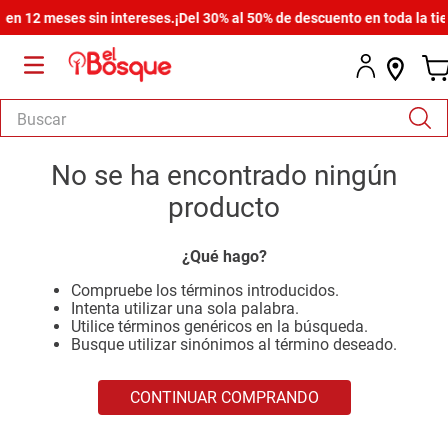
n 12 meses sin intereses.
¡Del 30% al 50% de descuento en toda la tien
Buscar
TÉRMINOS MÁS BUSCADOS
No se ha encontrado ningún
1
.
salas
producto
2
.
armario
¿Qué hago?
3
.
cómoda estilo
Compruebe los términos introducidos.
4
.
comedor
Intenta utilizar una sola palabra.
Utilice términos genéricos en la búsqueda.
5
.
zapatera
Busque utilizar sinónimos al término deseado.
6
.
armario lux
CONTINUAR COMPRANDO
7
.
cama
8
.
havana master