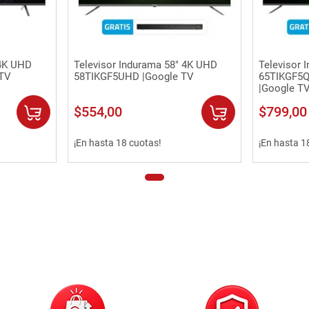
Vista rápida
 4K UHD
Televisor Indurama 58" 4K UHD
Televisor 
 TV
58TIKGF5UHD |Google TV
65TIKGF5Q
|Google T
$
554
,
00
$
799
,
00
¡En hasta 18 cuotas!
¡En hasta 1