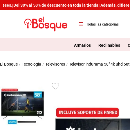
es.
¡Del 30% al 50% de descuento en toda la tienda! Además, difiere tu
T
1
Armarios
Reclinables
C
2
tecnología
televisores
televisor indurama 58" 4k uhd 58
3
4
5
6
7
8
9