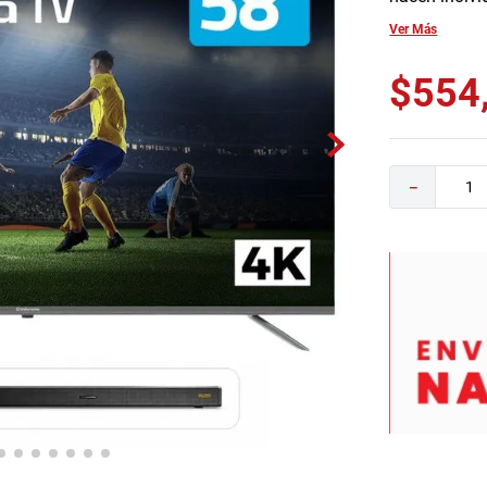
0
.
sofa
Ver Más
$
554
－