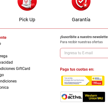
Pick Up
Garantía
¡Suscribite a nuestro newslette
iente
Para recibir nuestras ofertas
o
trega
ivacidad
ndiciones GiftCard
Paga tus cuotas en:
go
ndiciones
ronica