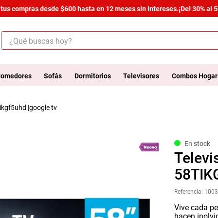
s compras desde $600 hasta en 12 meses sin intereses.
¡Del 30% al 50% 
¿Qué buscas hoy?
ÉRMINOS MÁS BUSCADOS
.
armario
omedores
Sofás
Dormitorios
Televisores
Combos Hogar
.
cómoda estilo
tikgf5uhd |google tv
.
comedor
.
zapatera
.
armario lux
En stock
Televi
.
cama
58TIK
.
havana master
Referencia
:
100
.
bicama zoe
Vive cada pe
.
comoda
hacen inolv