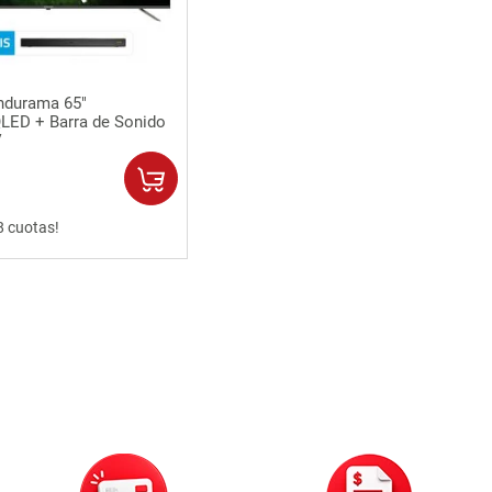
Vista rápida
Indurama 65"
LED + Barra de Sonido
V
8 cuotas!