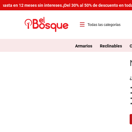
hasta en 12 meses sin intereses.
¡Del 30% al 50% de descuento en toda 
T
1
Armarios
Reclinables
C
2
3
4
¿
5
6
7
8
9