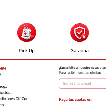
0
.
sofa
Pick Up
Garantía
¡Suscribite a nuestro newslette
iente
Para recibir nuestras ofertas
o
trega
ivacidad
ndiciones GiftCard
Paga tus cuotas en:
go