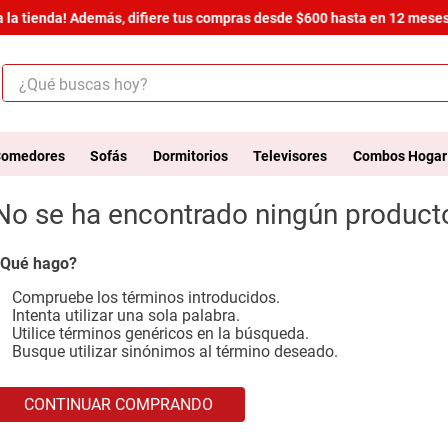
la tienda! Además, difiere tus compras desde $600 hasta en 12 meses s
¿Qué buscas hoy?
ÉRMINOS MÁS BUSCADOS
.
salas
omedores
Sofás
Dormitorios
Televisores
Combos Hogar
.
armario
No se ha encontrado ningún product
.
cómoda estilo
.
comedor
Qué hago?
.
zapatera
Compruebe los términos introducidos.
Intenta utilizar una sola palabra.
.
armario lux
Utilice términos genéricos en la búsqueda.
Busque utilizar sinónimos al término deseado.
.
cama
.
havana master
CONTINUAR COMPRANDO
.
comoda