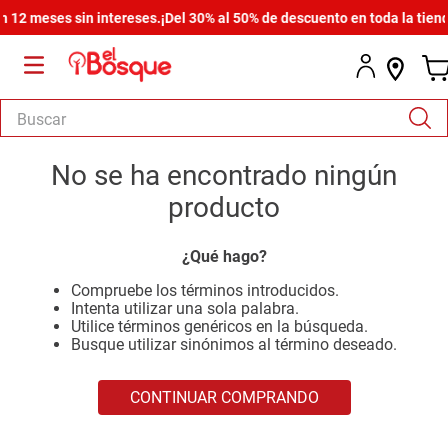
12 meses sin intereses.
¡Del 30% al 50% de descuento en toda la tienda
Buscar
TÉRMINOS MÁS BUSCADOS
No se ha encontrado ningún
1
.
salas
producto
2
.
armario
¿Qué hago?
3
.
comedor
Compruebe los términos introducidos.
4
.
cómoda estilo
Intenta utilizar una sola palabra.
Utilice términos genéricos en la búsqueda.
5
.
zapatera
Busque utilizar sinónimos al término deseado.
6
.
cama
CONTINUAR COMPRANDO
7
.
armario lux
8
.
comoda