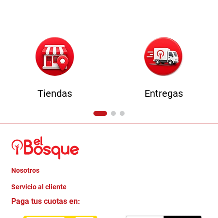
9
.
havana master
10
.
sofa
Tiendas
Entregas
Nosotros
+
Servicio al cliente
Quienes somos
+
Paga tus cuotas en:
Trabaja con Nosotros
Crédito Directo