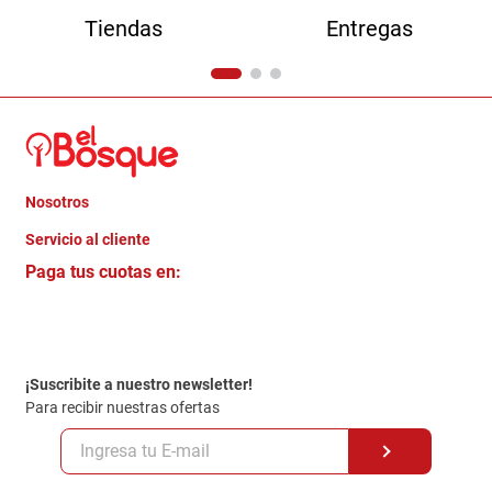
Tiendas
Entregas
Nosotros
+
Servicio al cliente
Quienes somos
+
Paga tus cuotas en:
Trabaja con Nosotros
Crédito Directo
Contacto
Garantia
Política de entrega
¡Suscribite a nuestro newsletter!
Politica de Privacidad
Para recibir nuestras ofertas
Políticas y condiciones GiftCard
Formas de Pago