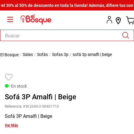
0% al 50% de descuento en toda la tienda! Además, difiere tus compras
Buscar
TÉRMINOS MÁS BUSCADOS
salas
sofás
sofas 3p
sofá 3p amalfi | beige
1
.
armario
2
.
cómoda estilo
3
.
comedor
En stock
4
.
zapatera
Sofá 3P Amalfi | Beige
5
.
armario lux
Referencia
:
KW.2040-3 G0401710
6
.
cama
Sofá 3P Amalfi | Beige
7
.
havana master
Ver Más
8
.
bicama zoe