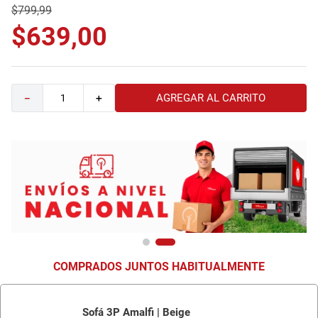
$
799
,
99
9
.
comoda
$
639
,
00
10
.
sofa
AGREGAR AL CARRITO
－
＋
COMPRADOS JUNTOS HABITUALMENTE
Sofá 3P Amalfi | Beige