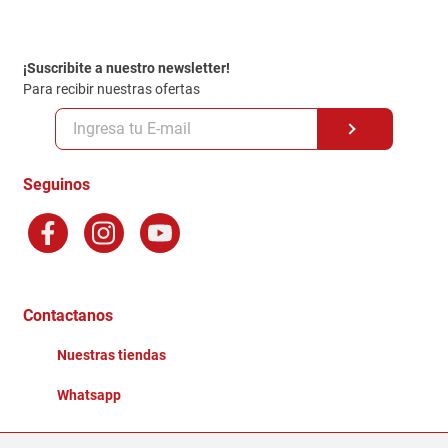
Contacto
Garantia
Política de entrega
¡Suscribite a nuestro newsletter!
Politica de Privacidad
Para recibir nuestras ofertas
Políticas y condiciones GiftCard
Formas de Pago
Terminos y Condiciones
Seguinos
Preguntas Frecuentes
Factura Electronica
Distribuidores
Ganadores - Promociones
Contactanos
Nuestras tiendas
Whatsapp