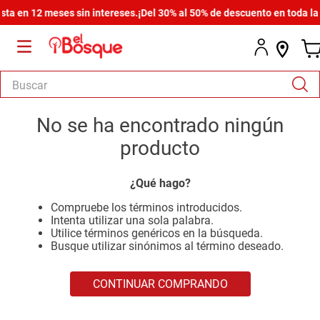
a en 12 meses sin intereses.
¡Del 30% al 50% de descuento en toda la t
Buscar
TÉRMINOS MÁS BUSCADOS
No se ha encontrado ningún
1
.
salas
producto
2
.
armario
¿Qué hago?
3
.
cómoda estilo
Compruebe los términos introducidos.
4
.
comedor
Intenta utilizar una sola palabra.
Utilice términos genéricos en la búsqueda.
5
.
zapatera
Busque utilizar sinónimos al término deseado.
6
.
cama
CONTINUAR COMPRANDO
7
.
comoda
8
.
armario lux