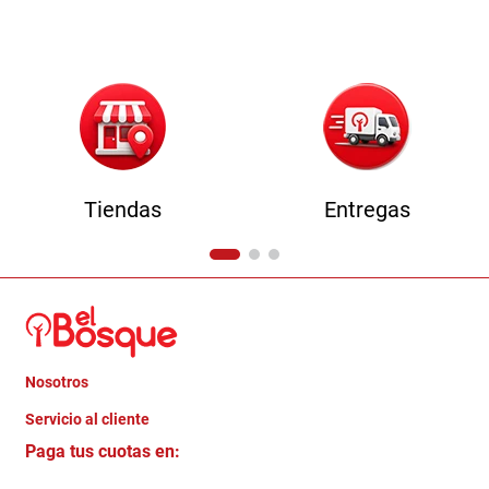
9
.
havana master
10
.
camas
Tiendas
Entregas
Nosotros
+
Servicio al cliente
Quienes somos
+
Paga tus cuotas en:
Trabaja con Nosotros
Crédito Directo