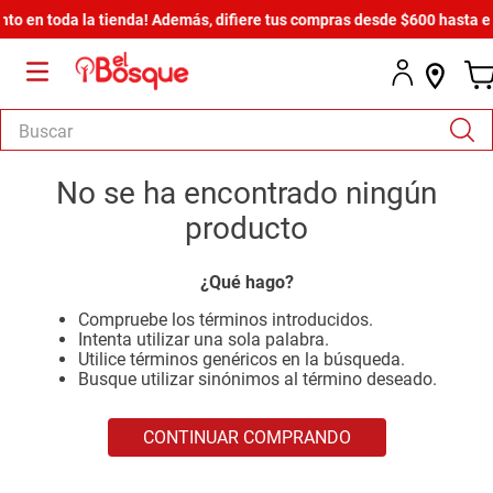
o en toda la tienda! Además, difiere tus compras desde $600 hasta en 
Buscar
TÉRMINOS MÁS BUSCADOS
No se ha encontrado ningún
1
.
salas
producto
2
.
armario
¿Qué hago?
3
.
cómoda estilo
Compruebe los términos introducidos.
4
.
comedor
Intenta utilizar una sola palabra.
Utilice términos genéricos en la búsqueda.
5
.
zapatera
Busque utilizar sinónimos al término deseado.
6
.
cama
CONTINUAR COMPRANDO
7
.
comoda
8
.
armario lux