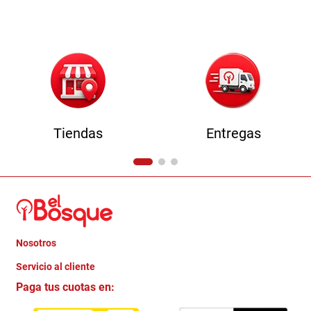
9
.
havana master
10
.
camas
Tiendas
Entregas
Nosotros
+
Servicio al cliente
Quienes somos
+
Paga tus cuotas en:
Trabaja con Nosotros
Crédito Directo