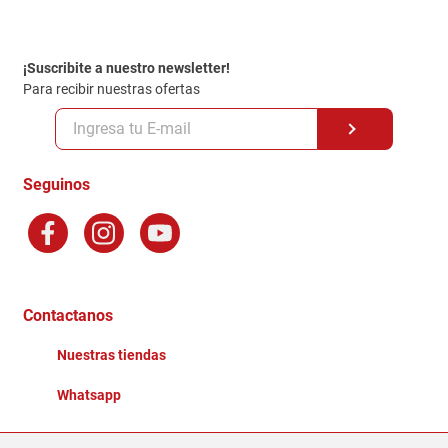
Contacto
Garantia
Política de entrega
¡Suscribite a nuestro newsletter!
Politica de Privacidad
Para recibir nuestras ofertas
Políticas y condiciones GiftCard
Formas de Pago
Terminos y Condiciones
Seguinos
Preguntas Frecuentes
Factura Electronica
Distribuidores
Ganadores - Promociones
Contactanos
Nuestras tiendas
Whatsapp