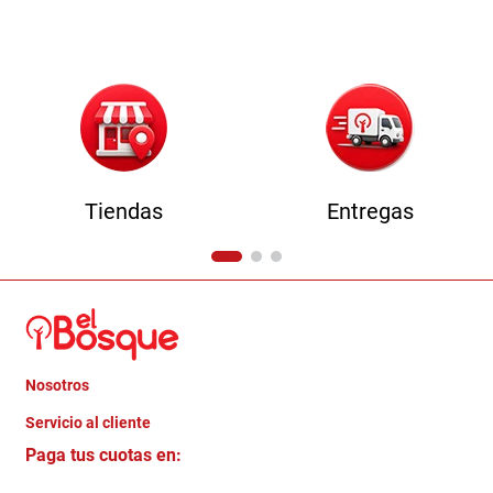
9
.
comoda
10
.
sofa
Tiendas
Entregas
Nosotros
+
Servicio al cliente
Quienes somos
+
Paga tus cuotas en:
Trabaja con Nosotros
Crédito Directo