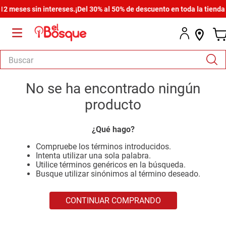
 meses sin intereses.
¡Del 30% al 50% de descuento en toda la tienda! 
Buscar
TÉRMINOS MÁS BUSCADOS
No se ha encontrado ningún
1
.
salas
producto
2
.
armario
¿Qué hago?
3
.
cómoda estilo
Compruebe los términos introducidos.
4
.
comedor
Intenta utilizar una sola palabra.
Utilice términos genéricos en la búsqueda.
5
.
zapatera
Busque utilizar sinónimos al término deseado.
6
.
armario lux
CONTINUAR COMPRANDO
7
.
cama
8
.
havana master