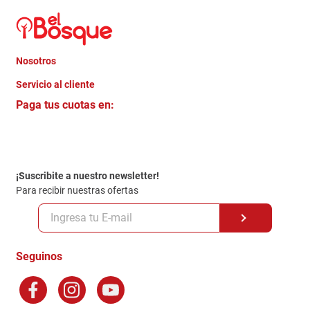
Nosotros
+
Servicio al cliente
Quienes somos
+
Paga tus cuotas en:
Trabaja con Nosotros
Crédito Directo
Contacto
Garantia
Política de entrega
¡Suscribite a nuestro newsletter!
Politica de Privacidad
Para recibir nuestras ofertas
Políticas y condiciones GiftCard
Formas de Pago
Terminos y Condiciones
Seguinos
Preguntas Frecuentes
Factura Electronica