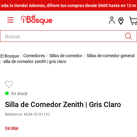
la tienda! Además, difiere tus compras desde $600 hasta en 12 meses s
Buscar
TÉRMINOS MÁS BUSCADOS
comedores
sillas de comedor
sillas de comedor general
1
.
salas
silla de comedor zenith | gris claro
2
.
armario
3
.
comedor
4
.
cómoda estilo
En stock
5
.
zapatera
Silla de Comedor Zenith | Gris Claro
6
.
cama
Referencia
:
MLM-181811V2
7
.
armario lux
Ver Más
8
.
comoda