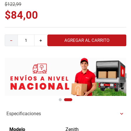
$
122
,
99
9
.
havana master
$
84
,
00
10
.
sofa
AGREGAR AL CARRITO
－
＋
Especificaciones
Modelo
Zenith