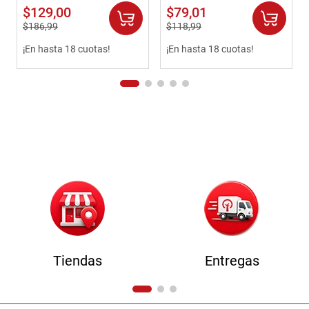
$
129
,
00
$
79
,
01
$
186
,
99
$
118
,
99
¡En hasta 18 cuotas!
¡En hasta 18 cuotas!
Tiendas
Entregas