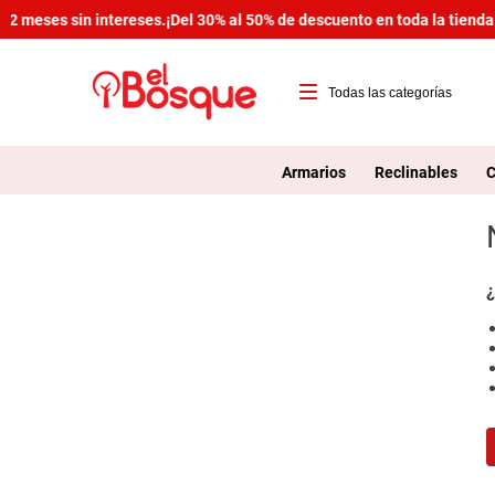
2 meses sin intereses.
¡Del 30% al 50% de descuento en toda la tienda!
T
1
Armarios
Reclinables
C
2
3
4
¿
5
6
7
8
9