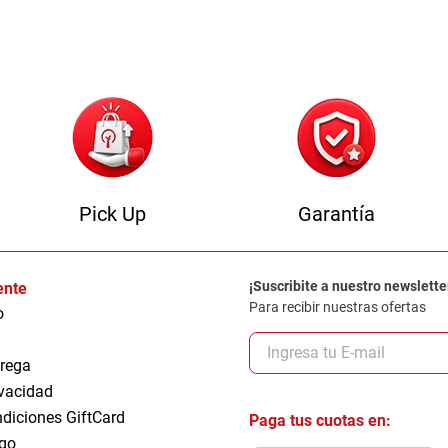
0
.
camas
Pick Up
Garantía
¡Suscribite a nuestro newslette
iente
Para recibir nuestras ofertas
o
trega
ivacidad
ndiciones GiftCard
Paga tus cuotas en:
go