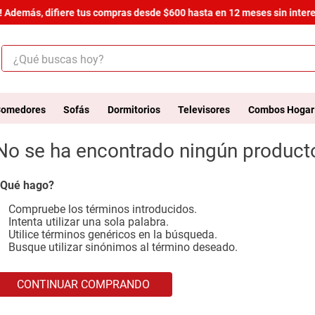
 Además, difiere tus compras desde $600 hasta en 12 meses sin interes
¿Qué buscas hoy?
ÉRMINOS MÁS BUSCADOS
.
salas
omedores
Sofás
Dormitorios
Televisores
Combos Hogar
.
armario
No se ha encontrado ningún product
.
cómoda estilo
.
comedor
Qué hago?
.
zapatera
Compruebe los términos introducidos.
Intenta utilizar una sola palabra.
.
cama
Utilice términos genéricos en la búsqueda.
Busque utilizar sinónimos al término deseado.
.
comoda
.
armario lux
CONTINUAR COMPRANDO
.
havana master