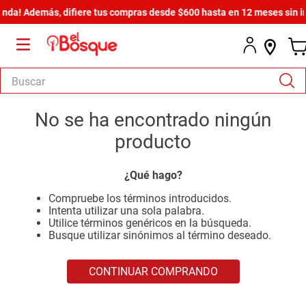
nda! Además, difiere tus compras desde $600 hasta en 12 meses sin int
Buscar
TÉRMINOS MÁS BUSCADOS
No se ha encontrado ningún
1
.
salas
producto
2
.
armario
¿Qué hago?
3
.
cómoda estilo
Compruebe los términos introducidos.
4
.
comedor
Intenta utilizar una sola palabra.
Utilice términos genéricos en la búsqueda.
5
.
zapatera
Busque utilizar sinónimos al término deseado.
6
.
armario lux
CONTINUAR COMPRANDO
7
.
cama
8
.
havana master