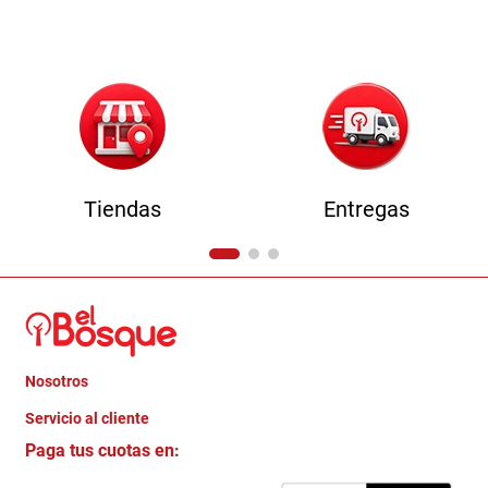
9
.
comoda
10
.
sofa
Tiendas
Entregas
Nosotros
+
Servicio al cliente
Quienes somos
+
Paga tus cuotas en:
Trabaja con Nosotros
Crédito Directo