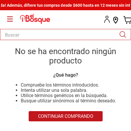
a! Además, difiere tus compras desde $600 hasta en 12 meses sin inter
Buscar
TÉRMINOS MÁS BUSCADOS
No se ha encontrado ningún
1
.
salas
producto
2
.
armario
¿Qué hago?
3
.
comedor
Compruebe los términos introducidos.
4
.
cómoda estilo
Intenta utilizar una sola palabra.
Utilice términos genéricos en la búsqueda.
5
.
zapatera
Busque utilizar sinónimos al término deseado.
6
.
cama
CONTINUAR COMPRANDO
7
.
armario lux
8
.
comoda