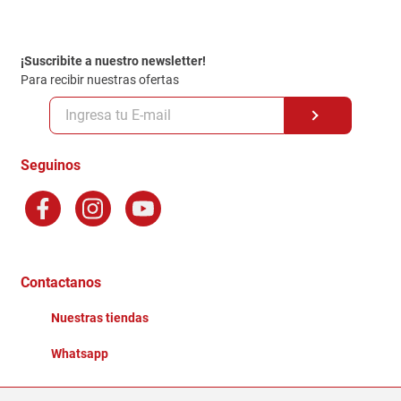
Contacto
Garantia
Política de entrega
¡Suscribite a nuestro newsletter!
Politica de Privacidad
Para recibir nuestras ofertas
Políticas y condiciones GiftCard
Formas de Pago
Terminos y Condiciones
Seguinos
Preguntas Frecuentes
Factura Electronica
Distribuidores
Ganadores - Promociones
Contactanos
Nuestras tiendas
Whatsapp