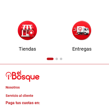
Tiendas
Entregas
Nosotros
+
Servicio al cliente
Quienes somos
+
Paga tus cuotas en:
Trabaja con Nosotros
Crédito Directo