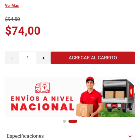
Ver Más
9
.
comoda
10
.
sofa
$
94
,
50
$
74
,
00
AGREGAR AL CARRITO
－
＋
Especificaciones