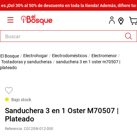
Del 30% al 50% de descuento en toda la tienda! Además, difiere tus co
Buscar
TÉRMINOS MÁS BUSCADOS
electrohogar
electrodomésticos
electromenor
1
.
salas
tostadoras y sanducheras
sanduchera 3 en 1 oster m70507 |
plateado
2
.
armario
3
.
cómoda estilo
4
.
comedor
Bajo stock
5
.
zapatera
Sanduchera 3 en 1 Oster M70507 |
6
.
armario lux
Plateado
7
.
cama
Referencia
:
CG120W-012-000
8
.
havana master