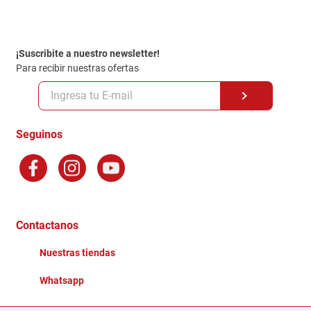
Contacto
Garantia
Política de entrega
¡Suscribite a nuestro newsletter!
Politica de Privacidad
Para recibir nuestras ofertas
Políticas y condiciones GiftCard
Formas de Pago
Terminos y Condiciones
Seguinos
Preguntas Frecuentes
Factura Electronica
Distribuidores
Ganadores - Promociones
Contactanos
Nuestras tiendas
Whatsapp