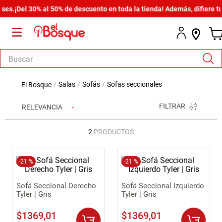
es.
¡Del 30% al 50% de descuento en toda la tienda! Además, difiere tu
Buscar
TÉRMINOS MÁS BUSCADOS
salas
sofás
sofas seccionales
1
.
armario
FILTRAR
RELEVANCIA
2
.
cómoda estilo
3
.
comedor
2
PRODUCTOS
4
.
zapatera
5
.
-
21 %
armario lux
-
21 %
6
.
cama
Sofá Seccional Derecho
Sofá Seccional Izquierdo
Tyler | Gris
Tyler | Gris
7
.
havana master
$
1369
,
01
$
1369
,
01
8
.
bicama zoe