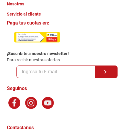
Nosotros
+
Servicio al cliente
Quienes somos
+
Paga tus cuotas en:
Trabaja con Nosotros
Crédito Directo
Contacto
Garantia
Política de entrega
¡Suscribite a nuestro newsletter!
Politica de Privacidad
Para recibir nuestras ofertas
Políticas y condiciones GiftCard
Formas de Pago
Terminos y Condiciones
Seguinos
Preguntas Frecuentes
Factura Electronica
Distribuidores
Ganadores - Promociones
Contactanos