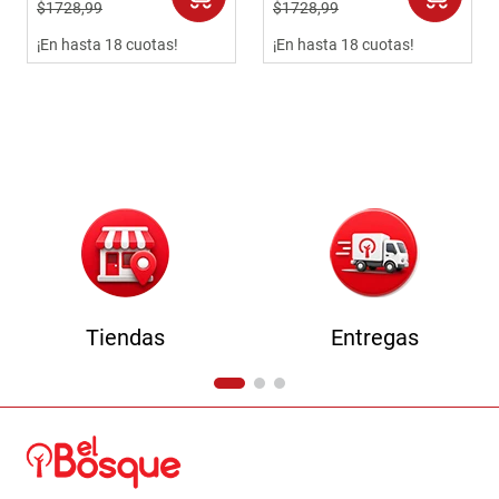
$
1728
,
99
$
1728
,
99
9
.
comoda
¡En hasta 18 cuotas!
¡En hasta 18 cuotas!
10
.
sofa
Tiendas
Entregas