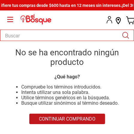
fiere tus compras desde $600 hasta en 12 meses sin intereses.
¡Del 30%
Buscar
TÉRMINOS MÁS BUSCADOS
No se ha encontrado ningún
1
.
salas
producto
2
.
armario
¿Qué hago?
3
.
cómoda estilo
Compruebe los términos introducidos.
4
.
comedor
Intenta utilizar una sola palabra.
Utilice términos genéricos en la búsqueda.
5
.
zapatera
Busque utilizar sinónimos al término deseado.
6
.
armario lux
CONTINUAR COMPRANDO
7
.
cama
8
.
havana master