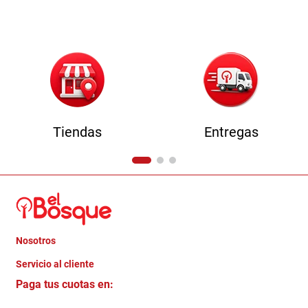
9
.
comoda
10
.
sofa
Tiendas
Entregas
Nosotros
+
Servicio al cliente
Quienes somos
+
Paga tus cuotas en:
Trabaja con Nosotros
Crédito Directo