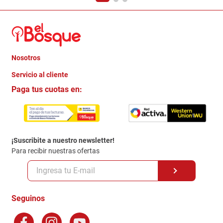
Nosotros
+
Servicio al cliente
Quienes somos
+
Paga tus cuotas en:
Trabaja con Nosotros
Crédito Directo
Contacto
Garantia
Política de entrega
¡Suscribite a nuestro newsletter!
Politica de Privacidad
Para recibir nuestras ofertas
Políticas y condiciones GiftCard
Formas de Pago
Terminos y Condiciones
Seguinos
Preguntas Frecuentes