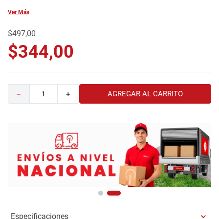
9
.
havana master
Ver Más
10
.
camas
$
497
,
00
$
344
,
00
AGREGAR AL CARRITO
－
＋
Especificaciones