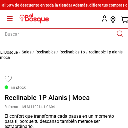
50% de descuento en toda la tienda! Además, difiere tus compras desde
Buscar
TÉRMINOS MÁS BUSCADOS
salas
reclinables
reclinables 1p
reclinable 1p alanis |
1
.
salas
moca
2
.
armario
3
.
cómoda estilo
4
.
comedor
En stock
5
.
zapatera
Reclinable 1P Alanis | Moca
6
.
cama
Referencia
:
MLM-110214-1-CA04
7
.
comoda
El confort que transforma cada pausa en un momento
para ti, porque tu descanso también merece ser
8
.
armario lux
extraordinario.