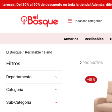
tereses.
¡Del 30% al 50% de descuento en toda la tienda! Además, difi
Armarios
Reclinables
C
reclinable haland
Filtros
2
PRODUCTOS
Departamento
-
40 %
Salas
Categoría
Reclinables
Sub-Categoría
Reclinables 1p