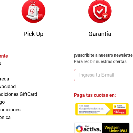
Pick Up
Garantía
¡Suscribite a nuestro newslette
iente
Para recibir nuestras ofertas
o
trega
ivacidad
ndiciones GiftCard
Paga tus cuotas en:
go
ndiciones
ronica