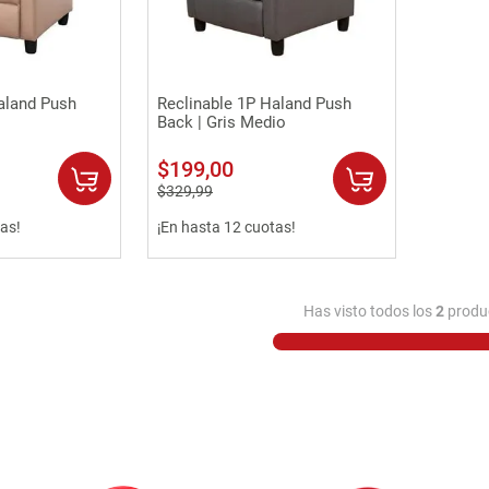
rápida
Vista rápida
aland Push
Reclinable 1P Haland Push
Back | Gris Medio
$
199
,
00
$
329
,
99
as!
¡En hasta 12 cuotas!
Has visto todos los
2
produ