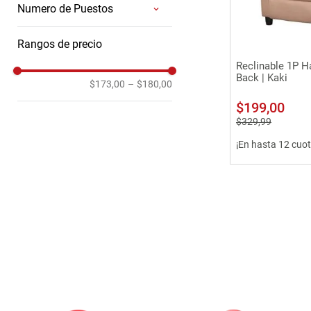
Numero de Puestos
Reclinables 1P
Rangos de precio
Vista 
Reclinable 1P H
Back | Kaki
$173,00
–
$180,00
$
199
,
00
$
329
,
99
¡En hasta 12 cuot