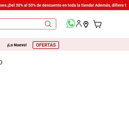
es.
¡Del 30% al 50% de descuento en toda la tienda! Además, difiere tu
OFERTAS
¡Lo Nuevo!
o