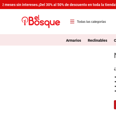
2 meses sin intereses.
¡Del 30% al 50% de descuento en toda la tienda!
T
1
Armarios
Reclinables
C
2
3
4
¿
5
6
7
8
9