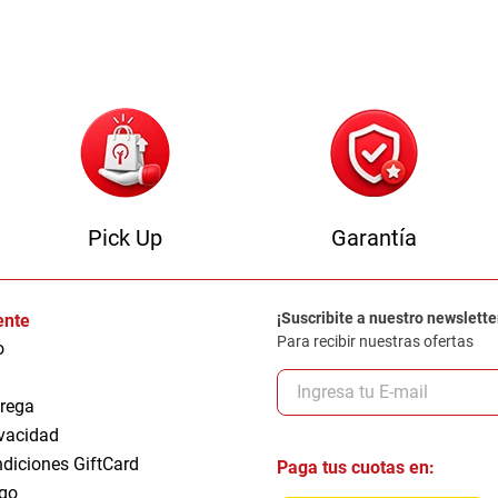
0
.
sofa
Pick Up
Garantía
¡Suscribite a nuestro newslette
iente
Para recibir nuestras ofertas
o
trega
ivacidad
ndiciones GiftCard
Paga tus cuotas en:
go