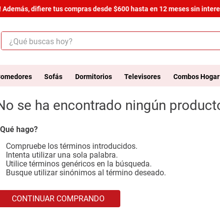
 Además, difiere tus compras desde $600 hasta en 12 meses sin interes
¿Qué buscas hoy?
ÉRMINOS MÁS BUSCADOS
.
salas
omedores
Sofás
Dormitorios
Televisores
Combos Hogar
.
armario
No se ha encontrado ningún product
.
cómoda estilo
.
comedor
Qué hago?
.
zapatera
Compruebe los términos introducidos.
Intenta utilizar una sola palabra.
.
armario lux
Utilice términos genéricos en la búsqueda.
Busque utilizar sinónimos al término deseado.
.
cama
.
havana master
CONTINUAR COMPRANDO
.
comoda