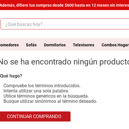
Además, difiere tus compras desde $600 hasta en 12 meses sin interes
¿Qué buscas hoy?
ÉRMINOS MÁS BUSCADOS
.
salas
omedores
Sofás
Dormitorios
Televisores
Combos Hogar
.
armario
No se ha encontrado ningún product
.
cómoda estilo
.
comedor
Qué hago?
.
zapatera
Compruebe los términos introducidos.
Intenta utilizar una sola palabra.
.
armario lux
Utilice términos genéricos en la búsqueda.
Busque utilizar sinónimos al término deseado.
.
cama
.
havana master
CONTINUAR COMPRANDO
.
comoda