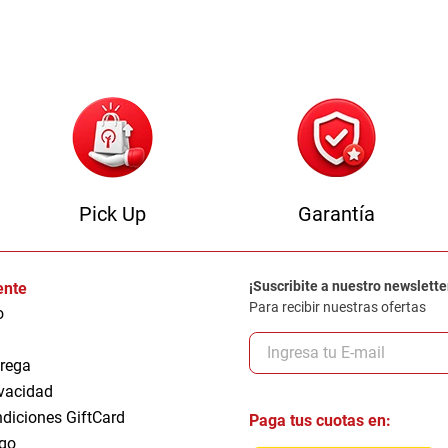
0
.
sofa
Pick Up
Garantía
¡Suscribite a nuestro newslette
iente
Para recibir nuestras ofertas
o
trega
ivacidad
ndiciones GiftCard
Paga tus cuotas en:
go