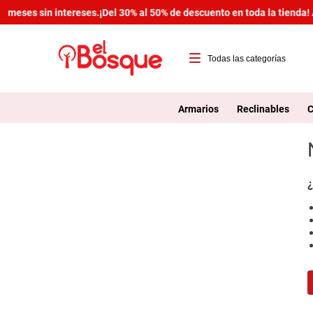
 meses sin intereses.
¡Del 30% al 50% de descuento en toda la tienda! 
T
1
Armarios
Reclinables
C
2
3
4
¿
5
6
7
8
9