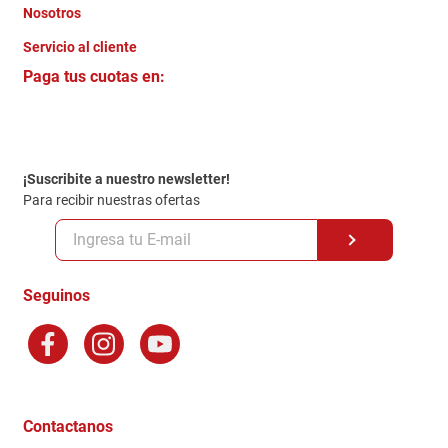
Nosotros
+
Servicio al cliente
Quienes somos
+
Paga tus cuotas en:
Trabaja con Nosotros
Crédito Directo
Contacto
Garantia
Política de entrega
¡Suscribite a nuestro newsletter!
Politica de Privacidad
Para recibir nuestras ofertas
Políticas y condiciones GiftCard
Formas de Pago
Terminos y Condiciones
Seguinos
Preguntas Frecuentes
Factura Electronica
Distribuidores
Ganadores - Promociones
Contactanos