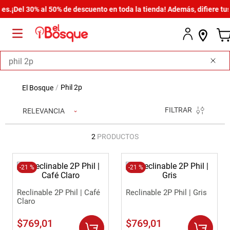
s.
¡Del 30% al 50% de descuento en toda la tienda! Además, difiere tus
Buscar
phil 2p
FILTRAR
RELEVANCIA
2
PRODUCTOS
-
21 %
-
21 %
Reclinable 2P Phil | Café
Reclinable 2P Phil | Gris
Claro
$
769
,
01
$
769
,
01