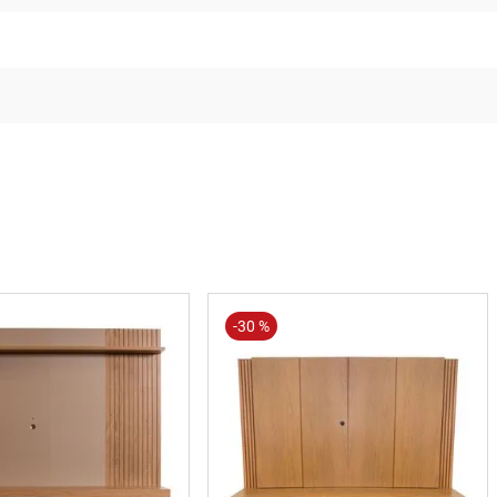
-
30 %