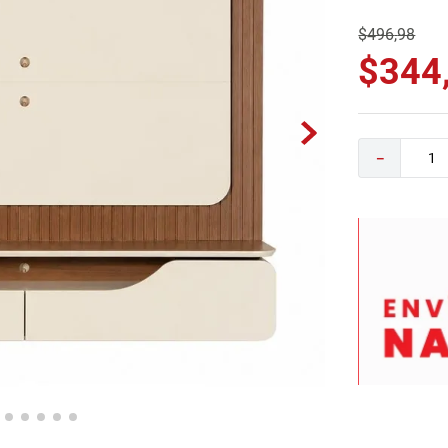
0
.
sofa
$
496
,
98
$
344
－