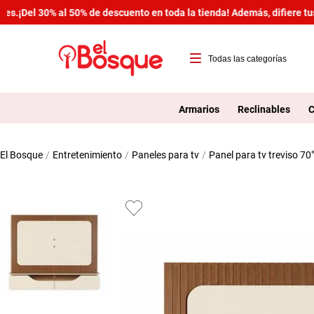
¡Del 30% al 50% de descuento en toda la tienda! Además, difiere tus 
T
1
Armarios
Reclinables
C
2
entretenimiento
paneles para tv
panel para tv treviso 70"
3
4
5
6
7
8
9