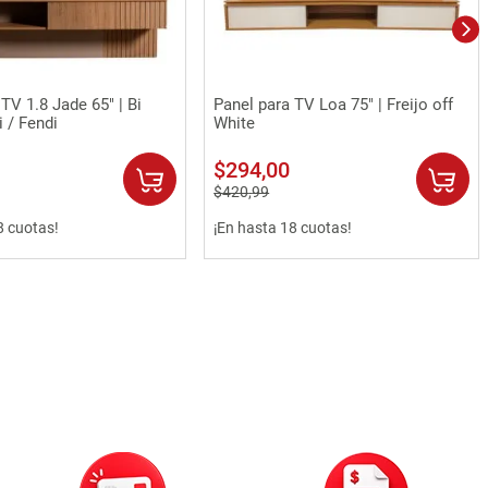
Vista rápida
Vista rápida
TV 1.8 Jade 65" | Bi
Panel para TV Loa 75" | Freijo off
i / Fendi
White
$
294
,
00
$
420
,
99
8 cuotas!
¡En hasta 18 cuotas!