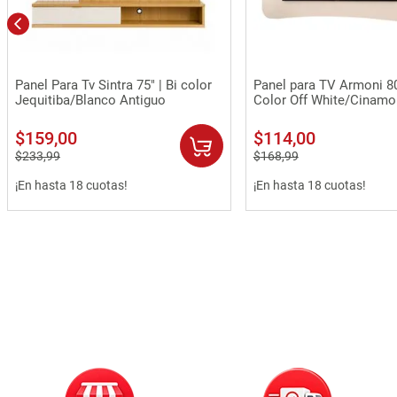
Vista rápida
Vista rápida
Panel Para Tv Sintra 75" | Bi color
Panel para TV Armoni 80"
Jequitiba/Blanco Antiguo
Color Off White/Cinam
$
159
,
00
$
114
,
00
$
233
,
99
$
168
,
99
¡En hasta 18 cuotas!
¡En hasta 18 cuotas!