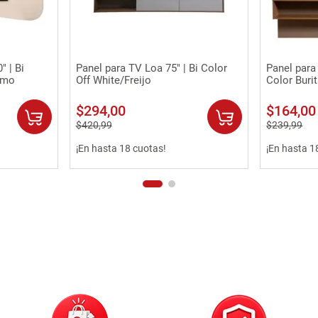
Vista rápida
 | Bi
Panel para TV Loa 75" | Bi Color
Panel para 
omo
Off White/Freijo
Color Burit
$
294
,
00
$
164
,
00
$
420
,
99
$
239
,
99
¡En hasta 18 cuotas!
¡En hasta 1