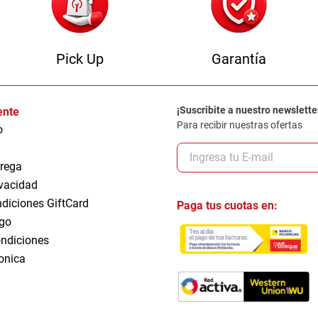
Pick Up
Garantía
¡Suscribite a nuestro newslette
iente
Para recibir nuestras ofertas
o
trega
ivacidad
ndiciones GiftCard
Paga tus cuotas en:
go
ndiciones
ronica