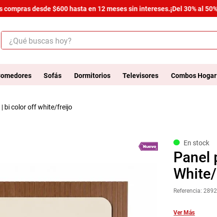
compras desde $600 hasta en 12 meses sin intereses.
¡Del 30% al 50% de
¿Qué buscas hoy?
ÉRMINOS MÁS BUSCADOS
.
salas
omedores
Sofás
Dormitorios
Televisores
Combos Hogar
.
armario
 | bi color off white/freijo
.
comedor
.
cómoda estilo
.
zapatera
En stock
Panel 
.
cama
White/
.
armario lux
Referencia
:
2892
.
comoda
.
havana master
Ver Más