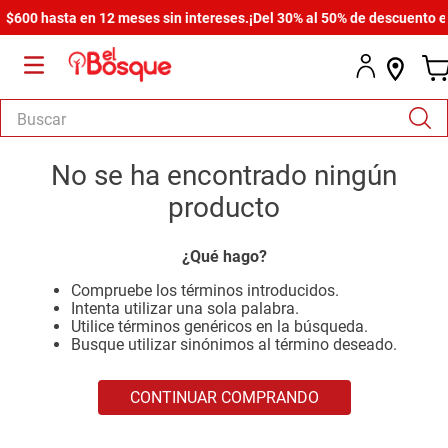
$600 hasta en 12 meses sin intereses.
¡Del 30% al 50% de descuento en 
Buscar
TÉRMINOS MÁS BUSCADOS
No se ha encontrado ningún
1
.
salas
producto
2
.
armario
¿Qué hago?
3
.
cómoda estilo
Compruebe los términos introducidos.
4
.
comedor
Intenta utilizar una sola palabra.
Utilice términos genéricos en la búsqueda.
5
.
zapatera
Busque utilizar sinónimos al término deseado.
6
.
armario lux
CONTINUAR COMPRANDO
7
.
cama
8
.
havana master