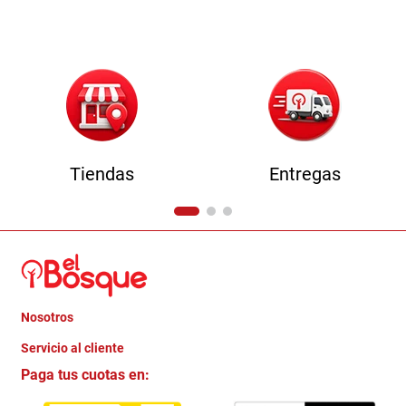
9
.
comoda
10
.
sofa
Tiendas
Entregas
Nosotros
+
Servicio al cliente
Quienes somos
+
Paga tus cuotas en:
Trabaja con Nosotros
Crédito Directo