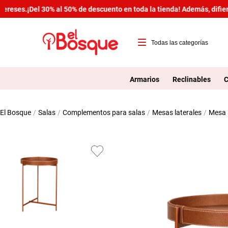
reses.
¡Del 30% al 50% de descuento en toda la tienda! Además, difiere
T
1
Armarios
Reclinables
C
2
salas
complementos para salas
mesas laterales
mesa
3
4
5
6
7
8
9