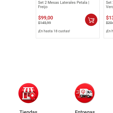
Vista rápida
Set 2 Mesas Laterales Petala |
Set 
Freijo
Ver
$
99
,
00
$
1
$
145
,
99
$
20
¡En hasta 18 cuotas!
¡En 
Tiendas
Entregas