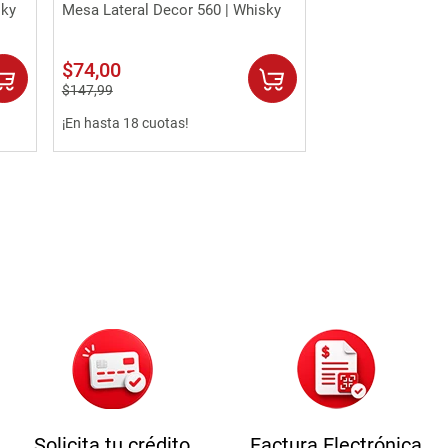
Vista rápida
sky
Mesa Lateral Decor 560 | Whisky
$
74
,
00
$
147
,
99
¡En hasta 18 cuotas!
Solicita tu crédito
Factura Electrónica