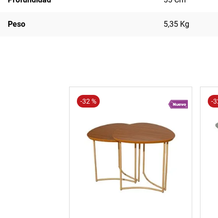
Peso
5,35 Kg
-
32 %
-
3