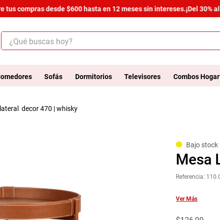
 tus compras desde $600 hasta en 12 meses sin intereses.
¡Del 30% al 5
¿Qué buscas hoy?
ÉRMINOS MÁS BUSCADOS
.
salas
omedores
Sofás
Dormitorios
Televisores
Combos Hogar
.
armario
 lateral decor 470 | whisky
.
cómoda estilo
.
comedor
.
zapatera
Bajo stock
Mesa L
.
cama
Referencia
:
110.
.
comoda
.
armario lux
Ver Más
.
havana master