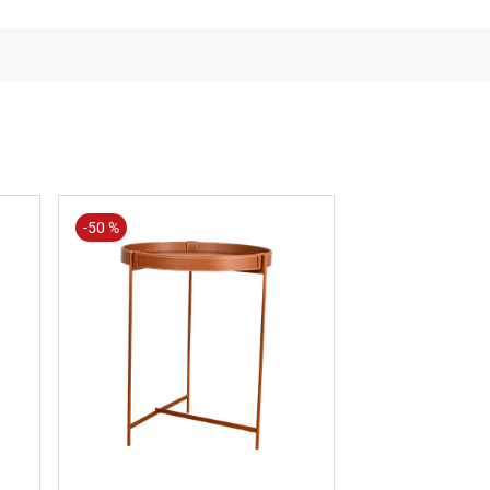
-
50 %