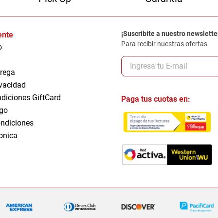
¡Suscribite a nuestro newslette
iente
Para recibir nuestras ofertas
o
trega
ivacidad
ndiciones GiftCard
Paga tus cuotas en:
go
ndiciones
ronica