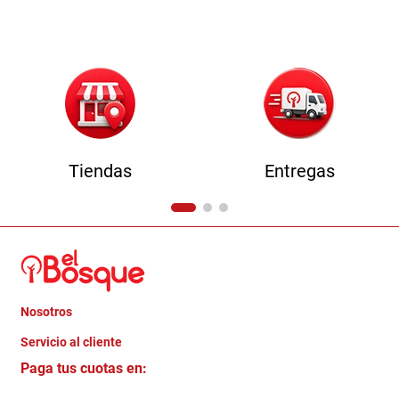
9
.
sofa
10
.
camas
Tiendas
Entregas
Nosotros
+
Servicio al cliente
Quienes somos
+
Paga tus cuotas en:
Trabaja con Nosotros
Crédito Directo