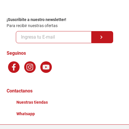
Contacto
Garantia
Política de entrega
¡Suscribite a nuestro newsletter!
Politica de Privacidad
Para recibir nuestras ofertas
Políticas y condiciones GiftCard
Formas de Pago
Terminos y Condiciones
Seguinos
Preguntas Frecuentes
Factura Electronica
Distribuidores
Ganadores - Promociones
Contactanos
Nuestras tiendas
Whatsapp