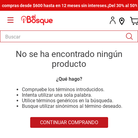
 compras desde $600 hasta en 12 meses sin intereses.
¡Del 30% al 50% d
Buscar
TÉRMINOS MÁS BUSCADOS
No se ha encontrado ningún
1
.
armario
producto
2
.
comedor
¿Qué hago?
3
.
zapatera
Compruebe los términos introducidos.
4
.
cómoda estilo
Intenta utilizar una sola palabra.
Utilice términos genéricos en la búsqueda.
5
.
cama
Busque utilizar sinónimos al término deseado.
6
.
comoda
CONTINUAR COMPRANDO
7
.
armario lux
8
.
havana master