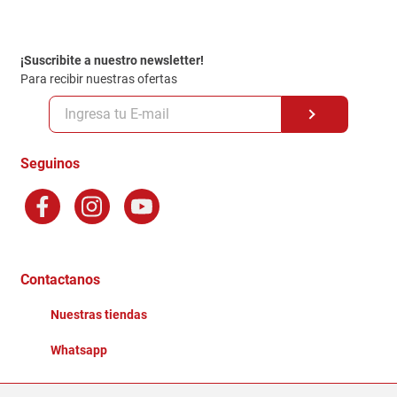
Contacto
Garantia
Política de entrega
¡Suscribite a nuestro newsletter!
Politica de Privacidad
Para recibir nuestras ofertas
Políticas y condiciones GiftCard
Formas de Pago
Terminos y Condiciones
Seguinos
Preguntas Frecuentes
Factura Electronica
Distribuidores
Ganadores - Promociones
Contactanos
Nuestras tiendas
Whatsapp