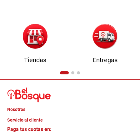
9
.
comoda
10
.
sofa
Tiendas
Entregas
Nosotros
+
Servicio al cliente
Quienes somos
+
Paga tus cuotas en:
Trabaja con Nosotros
Crédito Directo