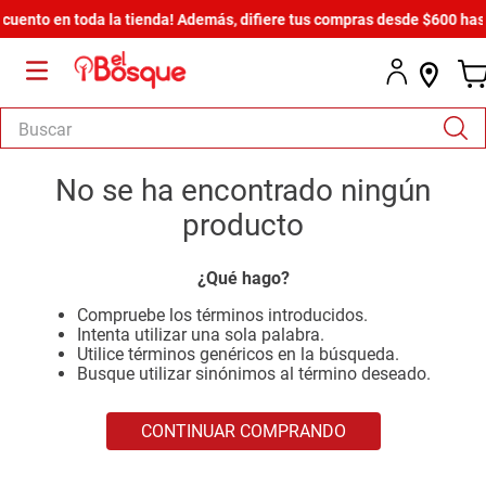
ento en toda la tienda! Además, difiere tus compras desde $600 hasta 
Buscar
TÉRMINOS MÁS BUSCADOS
No se ha encontrado ningún
1
.
salas
producto
2
.
armario
¿Qué hago?
3
.
cómoda estilo
Compruebe los términos introducidos.
4
.
comedor
Intenta utilizar una sola palabra.
Utilice términos genéricos en la búsqueda.
5
.
zapatera
Busque utilizar sinónimos al término deseado.
6
.
armario lux
CONTINUAR COMPRANDO
7
.
cama
8
.
havana master