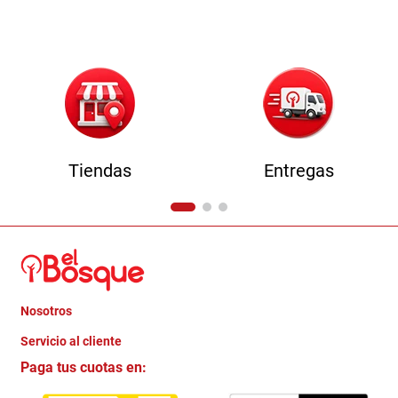
9
.
havana master
10
.
camas
Tiendas
Entregas
Nosotros
+
Servicio al cliente
Quienes somos
+
Paga tus cuotas en:
Trabaja con Nosotros
Crédito Directo