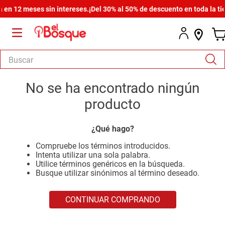
en 12 meses sin intereses.
¡Del 30% al 50% de descuento en toda la tie
Buscar
TÉRMINOS MÁS BUSCADOS
No se ha encontrado ningún
1
.
salas
producto
2
.
armario
¿Qué hago?
3
.
cómoda estilo
Compruebe los términos introducidos.
4
.
comedor
Intenta utilizar una sola palabra.
Utilice términos genéricos en la búsqueda.
5
.
zapatera
Busque utilizar sinónimos al término deseado.
6
.
cama
CONTINUAR COMPRANDO
7
.
comoda
8
.
armario lux