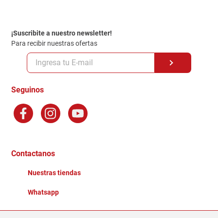
Contacto
Garantia
Política de entrega
¡Suscribite a nuestro newsletter!
Politica de Privacidad
Para recibir nuestras ofertas
Políticas y condiciones GiftCard
Formas de Pago
Terminos y Condiciones
Seguinos
Preguntas Frecuentes
Factura Electronica
Distribuidores
Ganadores - Promociones
Contactanos
Nuestras tiendas
Whatsapp